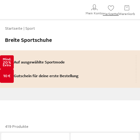
Mein Konto
Merkzettel
Warenkorb
Startseite
Sport
Breite Sportschuhe
Mind.
Auf ausgewählte Sportmode
20 %
Extra
10 €
Gutschein für deine erste Bestellung
419 Produkte