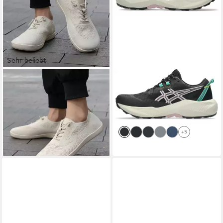
Sehr beliebt
HUSK'SWARE
Barfußschuh
ASICS
GEL-VENTURE 11
(Weite Schuhe
Trailrunningschuh mit
41,99 €
69,99 €
Herren/Damen – Komfort,
53,99 €
profiliertem Gummi-
UVP
80,00 €
(41,99 €/ 1 Paar)
Dämpfung, Atmungsaktiv)
Laufsohlenprofil, mit
-13%
-22%
Atmungsaktiv, Leicht &
AMPLIFOAM PLUS
+5
Stoßdämpfend, Ideal für
Dämpfung
Breite Füße