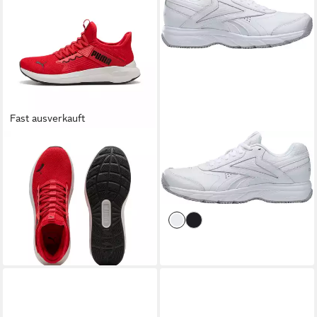
Fast ausverkauft
PUMA
SOFTRIDE ENZO 5
REEBOK
WORK N CUSHION
SLIP TECH Laufschuh
4.0 Walkingschuh
ab 56,99 €
ab 52,99 €
SLIPTECH™ Technologie:
UVP
64,95 €
UVP
75,00 €
praktisches Anziehen ohne
-12%
-29%
Hände