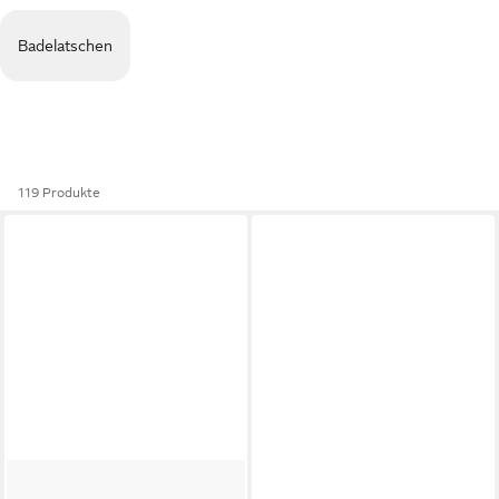
Badelatschen
119 Produkte
NIKE
Cosmic Runner (TD)
NIKE
Star Runner 5 (PS)