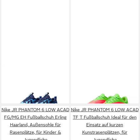
NIKE
Cosmic Runner
NIKE
JR PHANTOM 6 LOW
Laufschuh für Jugendliche
CLUB FG/MG EH
ab 43,99 €
ab 44,99 €
UVP
49,99 €
Fußballschuh Erling Haarland,
UVP
49,99 €
-12%
Außensohle für Rasenplätze,
-10%
für Kinder & Jugendliche
Nike JR PHANTOM 6 LOW ACAD
Nike JR PHANTOM 6 LOW ACAD
FG/MG EH Fußballschuh Erling
TF T Fußballschuh Ideal für den
Haarland, Außensohle für
Einsatz auf kurzen
Rasenplätze, für Kinder &
Kunstrasenplätzen, für
Jugendliche
Jugendliche