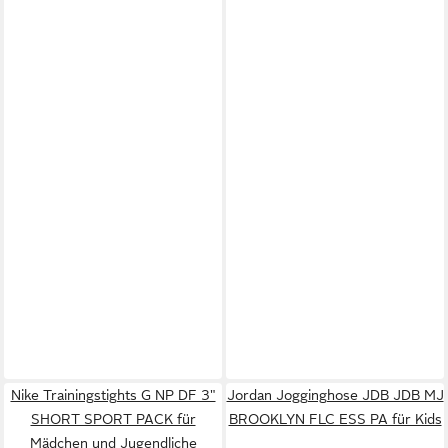
Nike Trainingstights G NP DF 3"
Jordan Jogginghose JDB JDB MJ
SHORT SPORT PACK für
BROOKLYN FLC ESS PA für Kids
Mädchen und Jugendliche