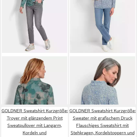
GOLDNER
Sweatshirt Troyer
GOLDNER
Sweatshirt
mit glänzendem Print
Sweater mit grafischem
ab 69,99 €
ab 55,99 €
Sweatpullover mit Langarm,
UVP
99,99 €
Druck Flauschiges Sweatshirt
UVP
79,99 €
Kordeln und
-30%
mit Stehkragen,
-30%
Reißverschlusskragen
Kordelstoppern und
Gummizug
GOLDNER Sweatshirt Kurzgröße:
GOLDNER Sweatshirt Kurzgröße:
Troyer mit glänzendem Print
Sweater mit grafischem Druck
Sweatpullover mit Langarm,
Flauschiges Sweatshirt mit
Kordeln und
Stehkragen, Kordelstoppern und