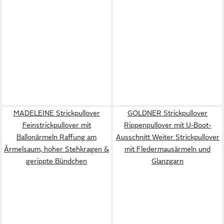
MADELEINE Strickpullover
GOLDNER Strickpullover
Feinstrickpullover mit
Rippenpullover mit U-Boot-
Ballonärmeln Raffung am
Ausschnitt Weiter Strickpullover
Ärmelsaum, hoher Stehkragen &
mit Fledermausärmeln und
gerippte Bündchen
Glanzgarn