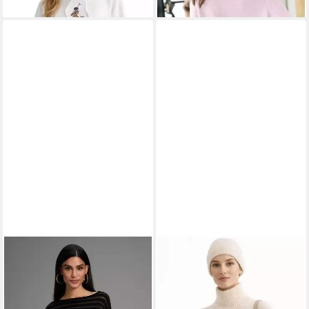
Kängurutasche, gerippte
Bündchen