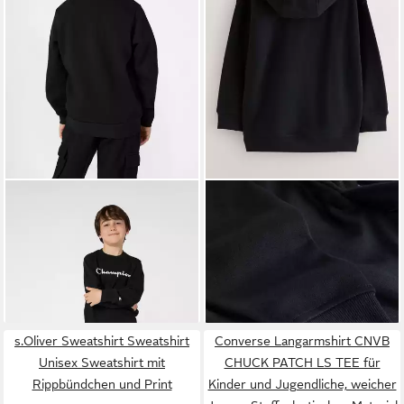
CHAMPION
Sweatshirt
NEXT
Hoodie Einfarbiges
SPORTWEAR CREWNECK
Jersey-Hoodie (1-tlg)
ab 22,99 €
ab 16,00 €
Standard Fit mit
UVP
27,99 €
Rundhalsausschnitt, ohne
-18%
Verschluss
s.Oliver Sweatshirt Sweatshirt
Converse Langarmshirt CNVB
Unisex Sweatshirt mit
CHUCK PATCH LS TEE für
Rippbündchen und Print
Kinder und Jugendliche, weicher