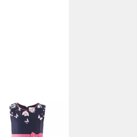
PY GIRLS
Sommerkleid
6,10 €
UVP
45,99 €
%