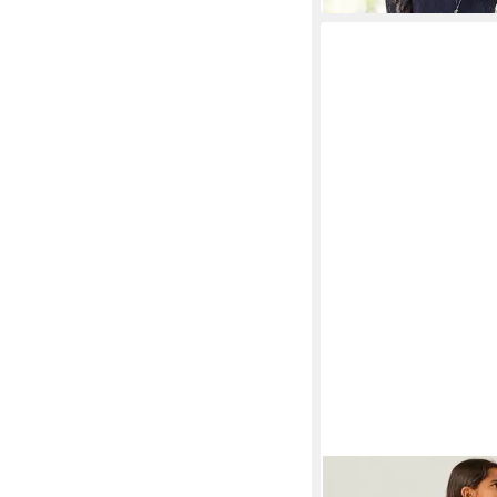
NAME IT
Tüllkleid N