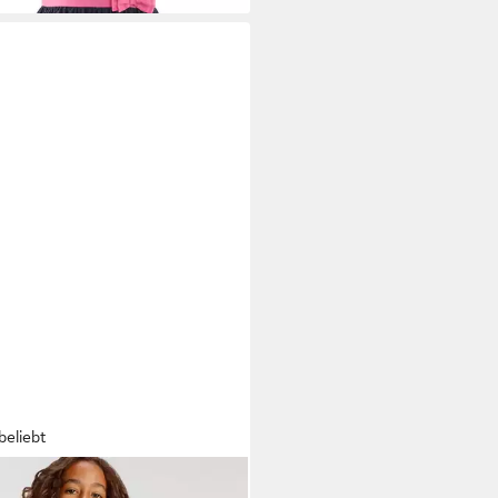
beliebt
GAROOS
Jerseykleid kniefreie