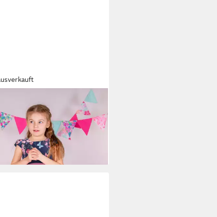
ausverkauft
PY GIRLS
Sommerkleid
9,20 €
UVP
46,95 €
%