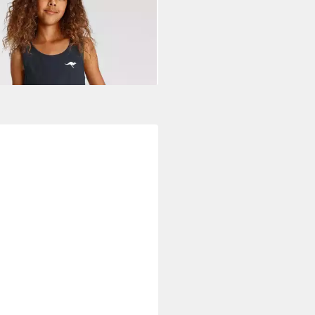
e, aus Baumwolle und Elasthan
1,99 €
UVP
26,99 €