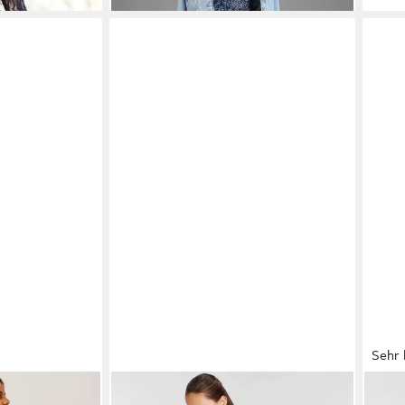
Sehr 
KFVABOSS
KIDSWORLD
Jerseykleid -
KAN