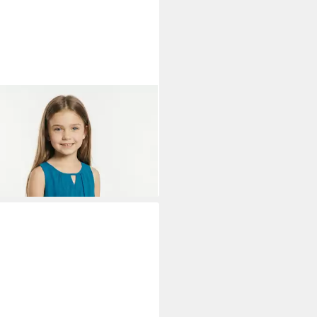
PRIX
Chiffonkleid für festliche
sse, ärmellos, Regular Fit
8,99 €
UVP
34,99 €