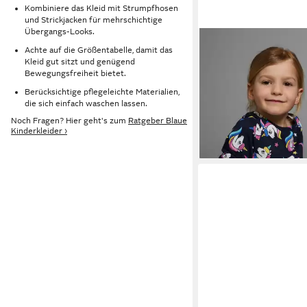
Kombiniere das Kleid mit Strumpfhosen
und Strickjacken für mehrschichtige
Übergangs-Looks.
KIDSWORLD
Jerseykle
Achte auf die Größentabelle, damit das
Mädchen festliche Anlä
Kleid gut sitzt und genügend
Bewegungsfreiheit bietet.
16,99 €
Länge, eleganter Stil
UVP
19,99 €
Berücksichtige pflegeleichte Materialien,
-15%
die sich einfach waschen lassen.
Noch Fragen? Hier geht's zum
Ratgeber Blaue
Kinderkleider ›