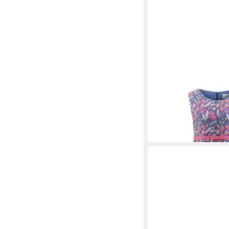
HAPPY GIRLS
Sommer
ab 23,90 €
UVP
44,99 
-47%