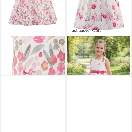
Fast ausverkauft
HAPPY GIRLS
Sommerkleid
HAPPY GIRLS
Sommerkleid
ab 38,99 €
ab 25,59 €
UVP
44,99 €
UVP
45,99 €
-13%
-44%