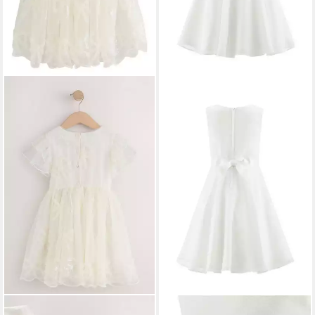
NEXT
Partykleid Festliches
HAPPY GIRLS
Sommerkleid