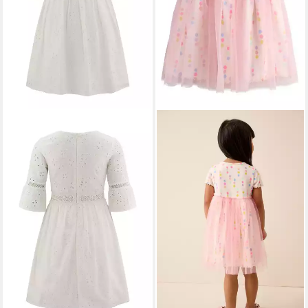
HAPPY GIRLS
Spitzenkleid
ab 31,99 €
UVP
59,99 €
-47%