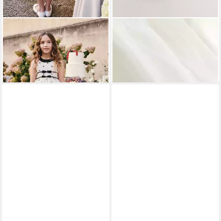
NEXT
Partykleid Ärmelloses,
NEXT
Partykleid
festliches Kleid (1-tlg)
Brautjungfernkleid (1-tlg)
ab 58,00 €
ab 74,00 €