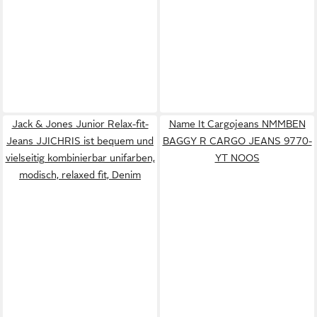
Jack & Jones Junior Relax-fit-
Name It Cargojeans NMMBEN
Jeans JJICHRIS ist bequem und
BAGGY R CARGO JEANS 9770-
vielseitig kombinierbar unifarben,
YT NOOS
modisch, relaxed fit, Denim