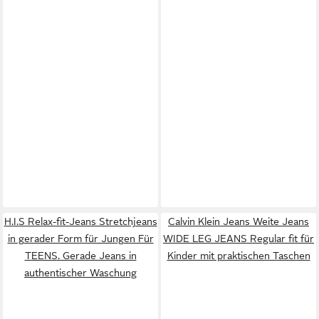
H.I.S Relax-fit-Jeans Stretchjeans
Calvin Klein Jeans Weite Jeans
in gerader Form für Jungen Für
WIDE LEG JEANS Regular fit für
TEENS. Gerade Jeans in
Kinder mit praktischen Taschen
authentischer Waschung