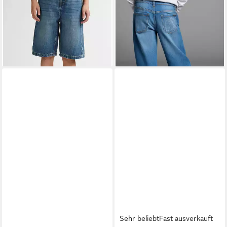
Jeansshorts Rosarito Loose
Jeans Gerade Stretchjeans
32,99 €
ab 20,43 €
Fit
UVP
45,99 €
mit Strass-Steinen auf Po-
UVP
39,99 €
-28%
Tasche für Mädchen Für
-49%
TEENS, Loose fit
Stretchjeans
Sehr beliebt
Fast ausverkauft