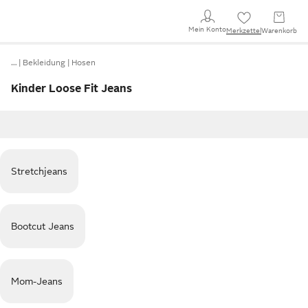
Mein Konto
Merkzettel
Warenkorb
…
Bekleidung
Hosen
Kinder Loose Fit Jeans
Stretchjeans
Bootcut Jeans
Mom-Jeans