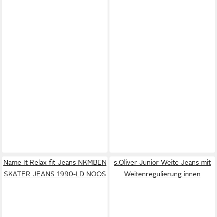
Name It Relax-fit-Jeans NKMBEN
s.Oliver Junior Weite Jeans mit
SKATER JEANS 1990-LD NOOS
Weitenregulierung innen