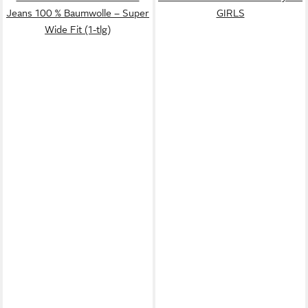
Jeans 100 % Baumwolle – Super
GIRLS
Wide Fit (1-tlg)