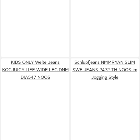
KIDS ONLY Weite Jeans
Schlupfjeans NMMRYAN SLIM
KOGJUICY LIFE WIDE LEG DNM
SWE JEANS 2472-TH NOOS im
DIA547 NOOS
Jogging Style