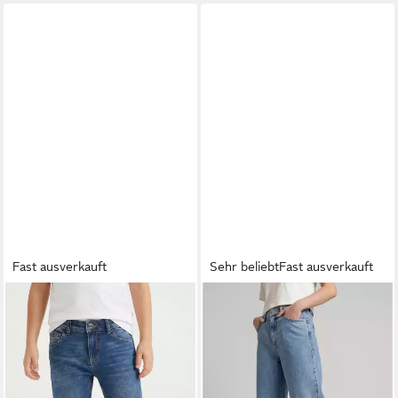
Fast ausverkauft
Sehr beliebt
Fast ausverkauft
TOM TAILOR
5-Pocket-Jeans
TOM TAILOR
Weite Jeans
JOHN mit starker Waschung
Jeanshosen Wide Leg Jeans
ab 23,99 €
ab 21,99 €
UVP
35,99 €
UVP
29,99 €
-33%
-27%