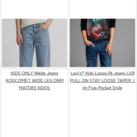
TOM TAILOR
Weite Jeans
BRUNO BANANI
Loose-fit-
Jeanshosen Baggy Fit Jeans
Jeans Stretchjeans in gerader
ab 26,90 €
ab 32,99 €
29,90 €
Form für Jungen Für TEENS.
UVP
39,99 €
-10%
Lässige Jeans
-18%
KIDS ONLY Weite Jeans
Levi's® Kids Loose-fit-Jeans LVB
KOGCOMET WIDE LEG DNM
PULL ON STAY LOOSE TAPER J
MAT085 NOOS
im Five-Pocket Style