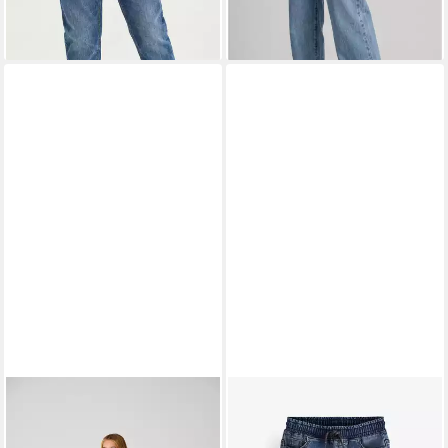
KIDS ONLY
Weite Jeans
NEXT
Loose-fit-Jeans
KOGSYLVIE CLEAN WDE
Jersey-Jeans im Loose Fit (1-