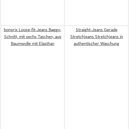
bonprix Loose-fit-Jeans Baggy-
Straight-Jeans Gerade
Schnitt, mit sechs Taschen, aus
Stretchjeans Stretchjeans in
Baumwolle mit Elasthan
authentischer Waschung