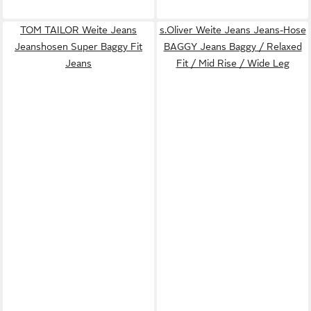
TOM TAILOR Weite Jeans
s.Oliver Weite Jeans Jeans-Hose
Jeanshosen Super Baggy Fit
BAGGY Jeans Baggy / Relaxed
Jeans
Fit / Mid Rise / Wide Leg