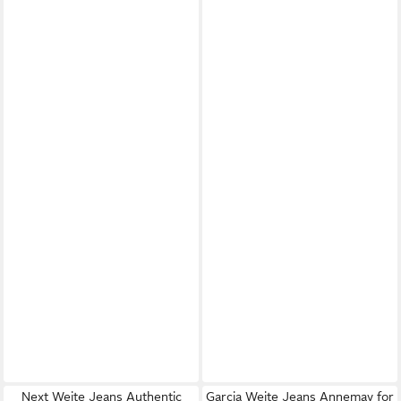
Next Weite Jeans Authentic
Garcia Weite Jeans Annemay for