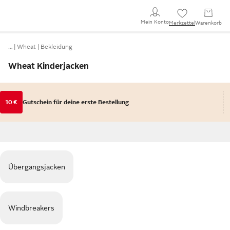
Mein Konto
Merkzettel
Warenkorb
…
Wheat
Bekleidung
Wheat Kinderjacken
10 €
Gutschein für deine erste Bestellung
Übergangsjacken
Windbreakers