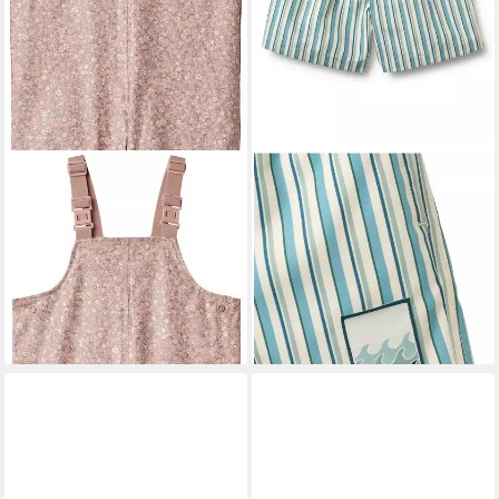
WHEAT
WHEAT
Regen- und Matschlatzhose
Badeshorts WHEAT Swim
Charlo wasserdicht
Trunk Hansi badge
ab 27,24 €
49,95 €
UVP
44,95 €
lieferbar - in 2-3 Werktagen bei dir
-39%
lieferbar - in 1-2 Werktagen bei dir