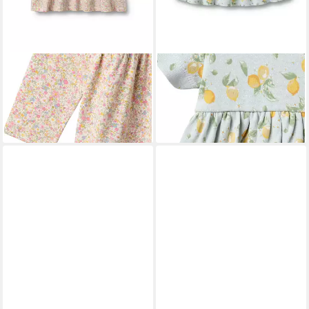
WHEAT
WHEAT
A-Linien-Kleid WHEAT Jersey
A-Linien-Kleid WHEAT Jersey
Dress L/S Sessa (1-tlg)
Dress S/S Nova (1-tlg)
59,95 €
39,95 €
lieferbar - in 2-3 Werktagen bei dir
lieferbar - in 2-3 Werktagen bei dir