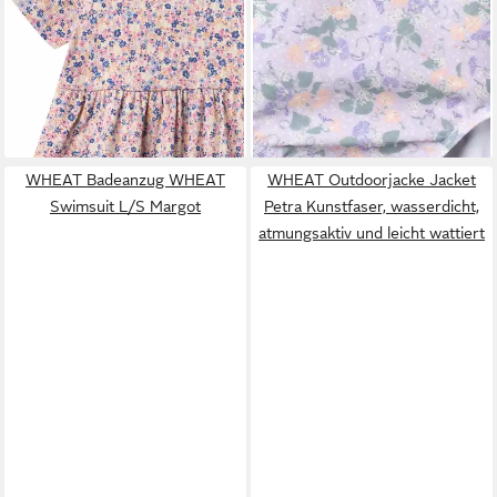
WHEAT
WHEAT
A-Linien-Kleid WHEAT Jersey
Badeanzug WHEAT
Dress Anna (1-tlg)
Badeanzug Doris
55,95 €
55,95 €
lieferbar - in 2-3 Werktagen bei dir
lieferbar - in 2-3 Werktagen bei dir
WHEAT Badeanzug WHEAT
WHEAT Outdoorjacke Jacket
Swimsuit L/S Margot
Petra Kunstfaser, wasserdicht,
atmungsaktiv und leicht wattiert