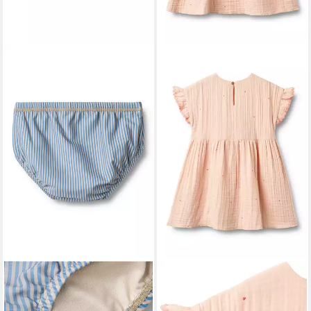
WHEAT
WHEAT
Badeshorts WHEAT Swim
A-Linien-Kleid WHEAT Dress
Shorts Philip
Lace Thit (1-tlg)