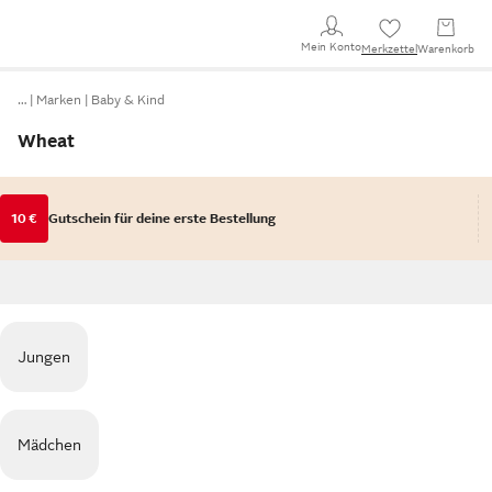
Mein Konto
Merkzettel
Warenkorb
…
Marken
Baby & Kind
Wheat
10 €
Gutschein für deine erste Bestellung
Jungen
Mädchen