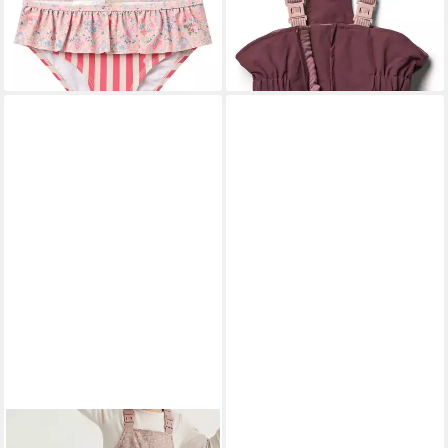
lieferbar - in 2-3 Werktagen bei dir
ab 36,13 €
UVP
79,95 €
-55%
lieferbar - in 1-2 Werktagen bei dir