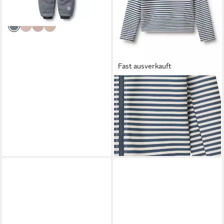
lieferbar - in 1-2 Werktagen bei dir
Fast ausverkauft
WHEAT
Bade-Shirt WHEAT Swim T-
shirt L/S Zip Ada
49,95 €
lieferbar - in 2-3 Werktagen bei dir