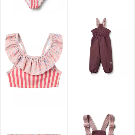
WHEAT
WHEAT
Bügel-Bikini WHEAT Bikini
Skihose Sal Tech wasserdicht,
Bothilda
atmungsaktiv, leicht wattiert,
55,95 €
verschweißte Nähte