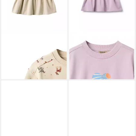
WHEAT
WHEAT
A-Linien-Kleid WHEAT Sweat
A-Linien-Kleid WHEAT Sweat
Dress L/S Maggie (1-tlg)
Dress S/S Mey (1-tlg)
62,95 €
79,95 €
UVP
69,95 €
lieferbar - in 2-3 Werktagen bei dir
-10%
lieferbar - in 2-3 Werktagen bei dir