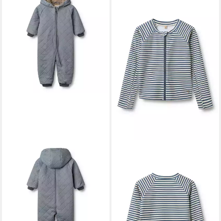
WHEAT
Schneeoverall Thermo Suit
Krammo wasserdicht, mit
Reflektoren
ab 39,24 €
UVP
94,95 €
-59%