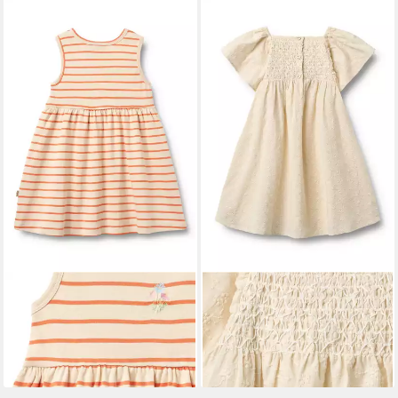
WHEAT
WHEAT
A-Linien-Kleid WHEAT Jersey
A-Linien-Kleid WHEAT Dress
Dress Martha (1-tlg)
S/S Elva (1-tlg)
55,95 €
79,95 €
lieferbar - in 2-3 Werktagen bei dir
lieferbar - in 2-3 Werktagen bei dir