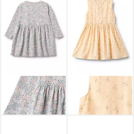
WHEAT
WHEAT
A-Linien-Kleid WHEAT Jersey
A-Linien-Kleid WHEAT Dress
Dress L/S Sessa (1-tlg)
Elma (1-tlg)
59,95 €
59,95 €
lieferbar - in 2-3 Werktagen bei dir
lieferbar - in 2-3 Werktagen bei dir