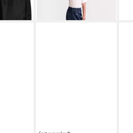
Waldkindergarten
-20
+1