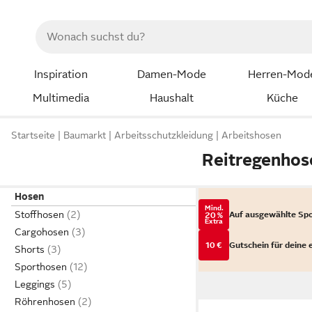
Inspiration
Damen-Mode
Herren-Mod
Multimedia
Haushalt
Küche
Startseite
Baumarkt
Arbeitsschutzkleidung
Arbeitshosen
Reitregenhos
Hosen
Mind.
Stoffhosen
Auf ausgewählte Sp
20 %
Extra
Cargohosen
10 €
Gutschein für deine 
Shorts
Sporthosen
Leggings
Röhrenhosen