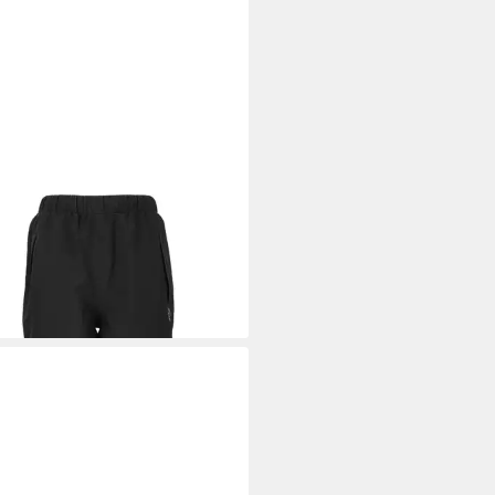
ZAG
Regenhose Dallas mit
00 mm Wassersäule
5 €
UVP
49,95 €
%