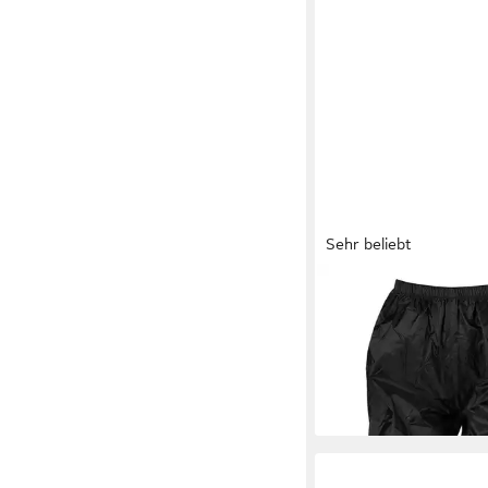
Sehr beliebt
NERVE
Regenhose E
(wasser- und winddich
19,30 €
UVP
21,45 €
-10%