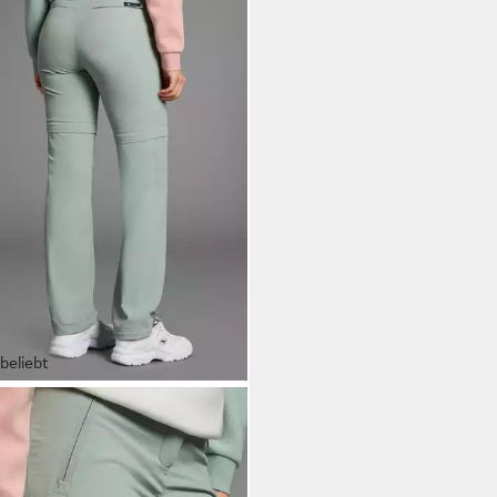
beliebt
RINO
kinghose mit abzippbaren Beinen
2,99 €
UVP
64,99 €