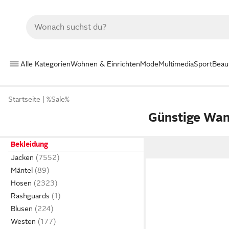
Alle Kategorien
Wohnen & Einrichten
Mode
Multimedia
Sport
Beau
Startseite
%Sale%
Günstige Wa
Bekleidung
Jacken
Mäntel
Hosen
Rashguards
Blusen
Westen