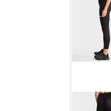
THE NORTH FACE
Funktionstights W FL
mit FlashDry™ Techno