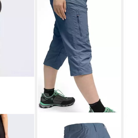
MAIER SPORTS
LASC
EX 25IN TIGHT
Caprihose Neckar kurze Hose Damen,
Trekk
logie,
luftige Wanderhose, leichte
abne