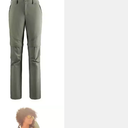
ANA ACTIVE
inghose 2-in 1-Hose mit
hmbaren Hosenbeinen