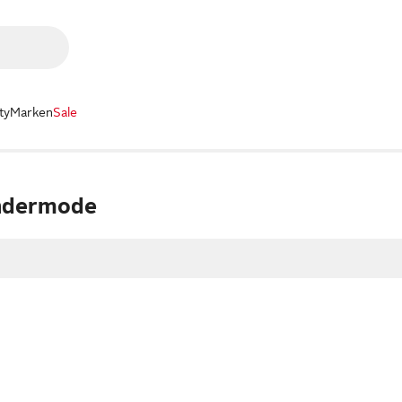
ty
Marken
Sale
ndermode