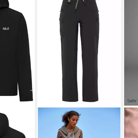
Sehr 
LASCANA ACTIVE
POLA
RT 2L JKT M
Trekkinghose Cargo Pants
Trek
ab 5
tiv,
Schlupfform
ab 59,99 €
69,99 €
-18%