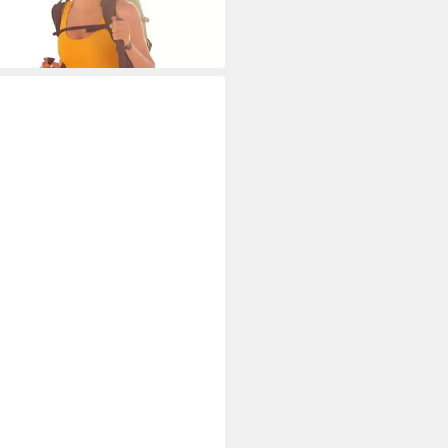
9,99 €
warz