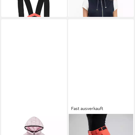
Imprägnierung
+5
Fast ausverkauft
NIKE SPORTSWEAR
ICEPEAK
Skihose ICEPEAK
Schneeoverall NKN NIKE
FLASHER für Alpinski und