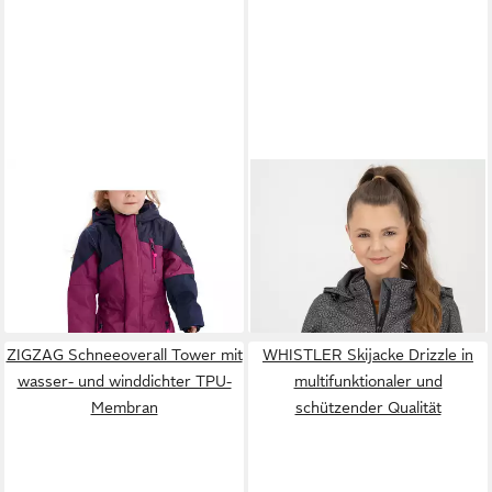
KILLTEC
Skianzug Kesley
DEPROC ACTIVE
Mini, Skioverall, wind- und
Softshelljacke SHELBY LONG
84,99 €
ab 87,99 €
wasserdicht, innen warmes
UVP
99,95 €
leichter Softshell Kurzmantel
UVP
109,95 €
Fleece
-15%
mit abnehmbarer Kapuze
-20%
+1
ZIGZAG Schneeoverall Tower mit
WHISTLER Skijacke Drizzle in
wasser- und winddichter TPU-
multifunktionaler und
Membran
schützender Qualität