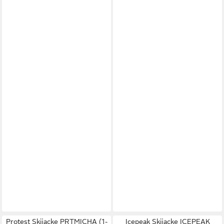
Protest Skijacke PRTMICHA (1-
Icepeak Skijacke ICEPEAK