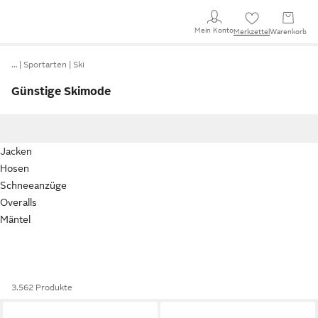
Mein Konto
Merkzettel
Warenkorb
…
Sportarten
Ski
Günstige Skimode
Jacken
Hosen
Schneeanzüge
Overalls
Mäntel
3.562 Produkte