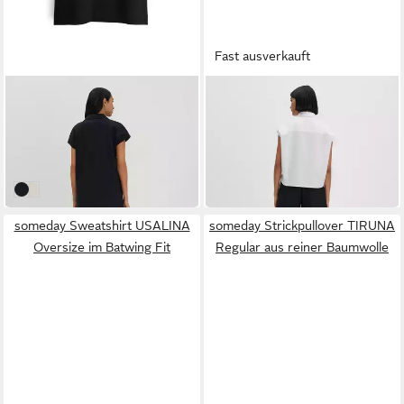
Fast ausverkauft
SOMEDAY
SOMEDAY
Jerseykleid QURRITO aus
Blusentop ZIMMA Regular
nachhaltigem Baumwollmix
aus Baumwollpopeline
ab 69,99 €
ab 59,99 €
UVP
89,99 €
UVP
69,99 €
-22%
-14%
black
natural glaze
someday Sweatshirt USALINA
someday Strickpullover TIRUNA
Oversize im Batwing Fit
Regular aus reiner Baumwolle