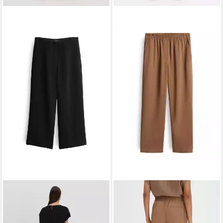
SOMEDAY
SOMEDAY
Culotte CURILO TEXTURE
Stoffhose CHARLIE FINE
Wide mit Crinkle Effekt
Relaxed mit Komfortbund
49,99 €
59,99 €
UVP
79,99 €
UVP
89,99 €