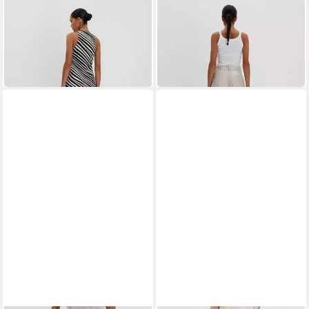
SOMEDAY
SOMEDAY
Trägerkleid QUENN im
Culotte CATSBY mit
Animal Print
dezentem Glanz
69,99 €
89,99 €
UVP
99,99 €
UVP
119,99 €
-30%
-25%