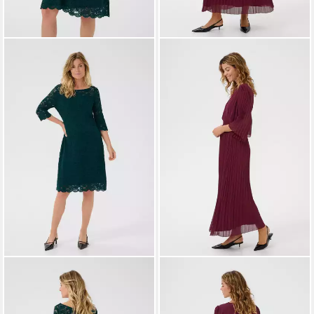
CREAM
Strickkleid Kleid
CREAM
Blusenkleid Kleid
CRPria
CRAluna
79,95 €
109,95 €