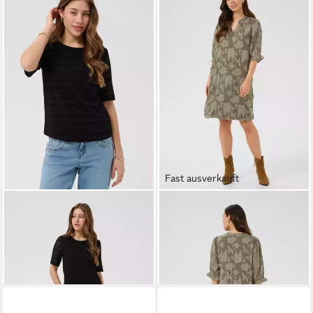
Fast ausverkauft
CREAM
Kurzarmbluse
CREAM
Blusenkleid Kleid
Kurzarm-Bluse CRLirina
CRYana
49,95 €
79,95 €