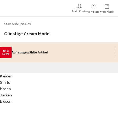
Mein Konto
Merkzettel
Warenkorb
Startseite
%Sale%
Günstige Cream Mode
10 %
Auf ausgewählte Artikel
Extra
Kleider
Shirts
Hosen
Jacken
Blusen