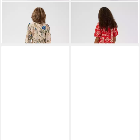
CREAM
Blusenkleid Kleid
CREAM
Blusenkleid Kleid
CRHailey
CRGianna
139,95 €
79,95 €