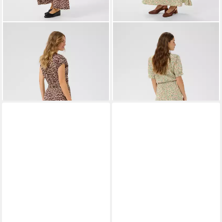
CREAM
Jumpsuit Overall
CREAM
Blusenkleid Kleid
CRTiah
CRTiah
39,95 €
79,95 €
UVP
79,95 €
-50%