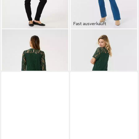
Fast ausverkauft
CREAM
Kurzarmbluse Bluse
CREAM
Kurzarmbluse Bluse
kurzarm CRKit
kurzarm CRKit
54,95 €
49,95 €