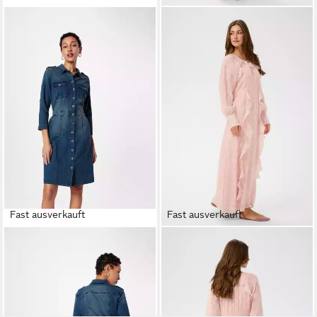
Fast ausverkauft
Fast ausverkauft
CREAM
Blusenkleid (1-tlg)
CREAM
Blusenkleid Kleid
Plain/ohne Details
CRAmy
ab 84,90 €
119,95 €
109,00 €
-22%