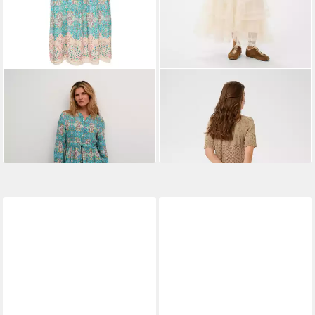
CREAM
Blusenkleid Kleid
CREAM
Kurzarmbluse
CRAlora
Kurzarm-Bluse CRSevija
79,95 €
41,95 €
UVP
59,95 €
-30%