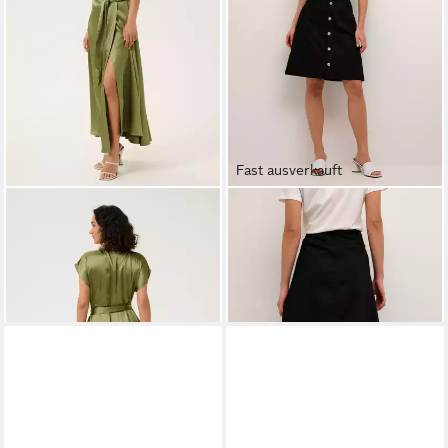
Fast ausverkauft
CREAM
Blusenkleid Kleid
CREAM
Jerseyrock Rock
CRLoretta
CRAlma
149,95 €
ab 57,90 €
69,90 €
-17%