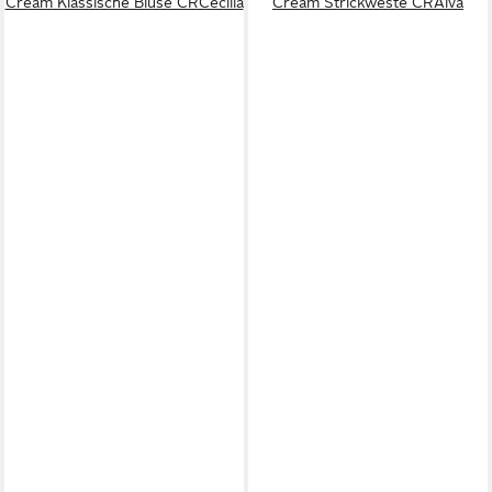
Cream Klassische Bluse CRCecilia
Cream Strickweste CRAlva