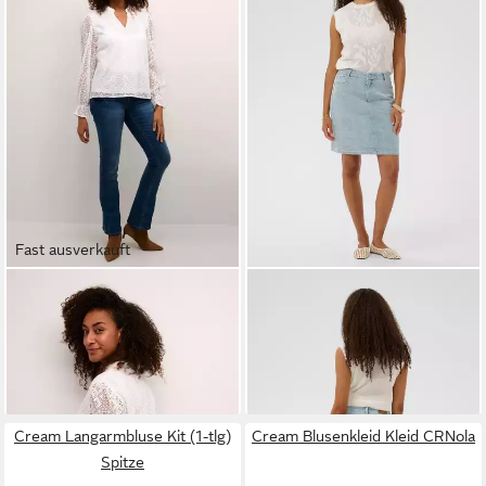
Fast ausverkauft
CREAM
Langarmbluse Bluse
CREAM
Jeansrock Denimrock
langarm CRDanika
CRLucy
49,95 €
79,95 €
Cream Langarmbluse Kit (1-tlg)
Cream Blusenkleid Kleid CRNola
Spitze