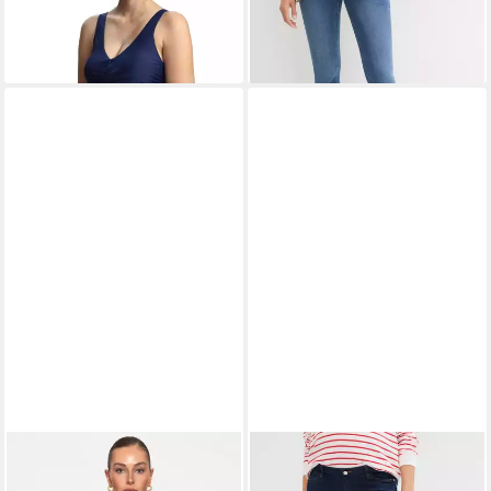
Umstandsbademode
-23%
Stillfunktion Cup C-D-E
Hamburg Design von Müttern
für Mütter, stylish & bequem,
mitwachsend
SASSYCLASSY
Longbluse
BONPRIX
Umstandsjeans (1-
Oversize Bluse mit
tlg) regular fit, gerades Bein,