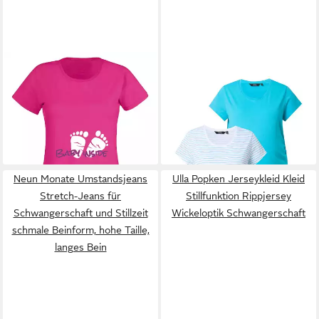
G-GRAPHICS
T-Shirt Baby
ULLA POPKEN
T-Shirt T-
inside Slim-fit- Damen T-Shirt
Shirts 2er Pack Halbarm seitl.
14,95 €
27,99 €
mit Statement / Spruch als
UVP
19,95 €
Raffung Schwangerschaft
39,99 €
Frontprint
-25%
-30%
Neun Monate Umstandsjeans
Ulla Popken Jerseykleid Kleid
Stretch-Jeans für
Stillfunktion Rippjersey
Schwangerschaft und Stillzeit
Wickeloptik Schwangerschaft
schmale Beinform, hohe Taille,
langes Bein