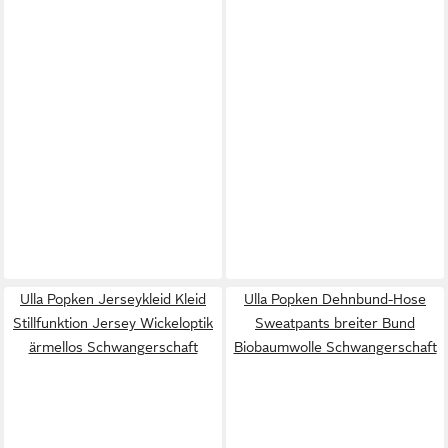
Ulla Popken Jerseykleid Kleid
Ulla Popken Dehnbund-Hose
Stillfunktion Jersey Wickeloptik
Sweatpants breiter Bund
ärmellos Schwangerschaft
Biobaumwolle Schwangerschaft