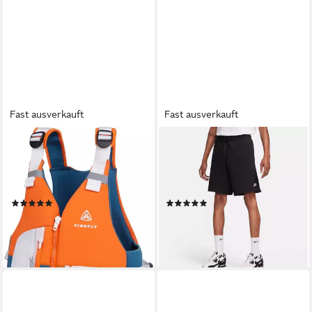
Fast ausverkauft
Fast ausverkauft
FIREFLY
NIKE SPORTSWEAR
Schwimmweste Ux.-
Shorts Nike Club Men's Knit
Schwimmhilfe Swim Vest SUP
Shorts mit Eingrifftaschen,
BLACK/ANTHRACITE
aus gestrickter Baumwolle
(5)
(10)
ab 54,99 €
39,99 €
lieferbar - in 2-3 Werktagen bei dir
lieferbar - in 2-3 Werktagen bei dir
+3