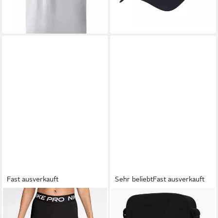
lieferbar - in 2-3 Werktagen bei dir
+1
Fast ausverkauft
Sehr beliebt
Fast ausverkauft
NIKE
NIKE SPORTSWEAR
Trainingstights W NP DF 365
Umhängetasche ELEMENTAL