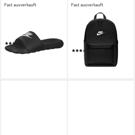
Fast ausverkauft
Fast ausverkauft
NIKE SPORTSWEAR
NIKE
Nike Herren Badeschlappen
Rucksack NK HERITAGE
Victori One CN9675
BACKPACK 2.0, für
Badeschuh
Erwachsene geeignet, mit
(425)
sportlichem Stil, aus Polyester
ab 37,99 €
(1)
lieferbar - in 2-3 Werktagen bei dir
34,99 €
lieferbar - in 2-3 Werktagen bei dir
+10