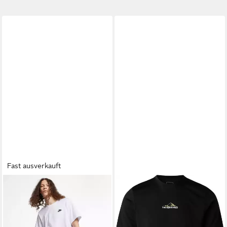
Fast ausverkauft
NIKE SPORTSWEAR
THE NORTH FACE
T-Shirt M NSW CLUB TEE mit
Kurzarmshirt M ODLES TECH
Logostickerei auf der Brust,
TEE TNF BLACK
40,00 €
aus Jersey-Material, Regular