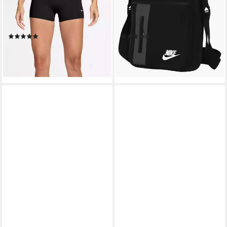
MR 3IN SHORT USM
CROSSBODY, sportlicher Stil,
sportlicher Stil, leichtes und
aus Kunstfaser, mit
geschmeidiges Material
Reißverschluss, mit
(2)
(48)
Logodruck
32,99 €
32,99 €
lieferbar - in 2-3 Werktagen bei dir
lieferbar - in 2-3 Werktagen bei dir