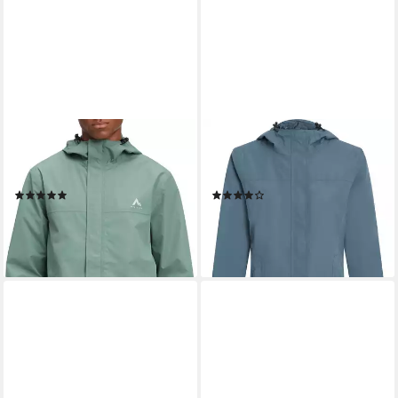
MCKINLEY
MCKINLEY
Regenjacke He.-Regenjacke
Regenjacke Da.-Regenjacke
Carlide II M
Carlide W BLUE DARK
(22)
(16)
ab 59,99 €
59,99 €
lieferbar - in 2-3 Werktagen bei dir
lieferbar - in 2-3 Werktagen bei dir
+1