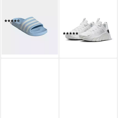
ADIDAS SPORTSWEAR
NIKE
AQUA ADILETTE
Free Metcon 7
Badesandale Badelatschen
Trainingsschuh mit guter
(4389)
Balance aus Dämpfung und
ab 23,00 €
Stabilität
lieferbar - in 2-3 Werktagen bei dir
(3)
+41
129,99 €
lieferbar - in 2-3 Werktagen bei dir
+1