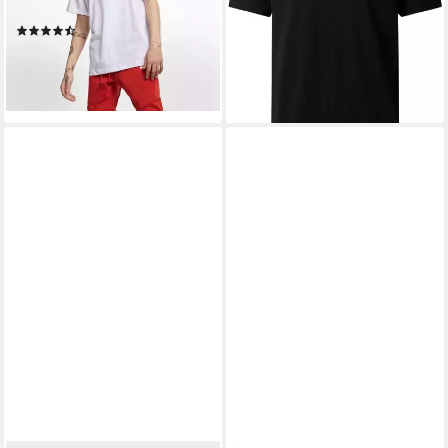
lieferbar - in 2-3 Werktagen bei dir
Fit
(1078)
ab 24,99 €
lieferbar - in 2-3 Werktagen bei dir
+12