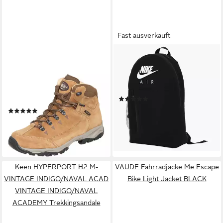
Fast ausverkauft
MEINDL
NIKE
Meindl Ohio Lady 2
Rucksack Nike Elemental Kids'
Wanderschuh GORE-TEX® –
Backpack (20L), Für Kinder
Winddicht, wasserdicht und
und Jugendliche
(3)
atmungsaktiv
32,99 €
(13)
lieferbar - in 2-3 Werktagen bei dir
239,90 €
lieferbar - in 2-3 Werktagen bei dir
+13
Keen HYPERPORT H2 M-
VAUDE Fahrradjacke Me Escape
VINTAGE INDIGO/NAVAL ACAD
Bike Light Jacket BLACK
VINTAGE INDIGO/NAVAL
ACADEMY Trekkingsandale