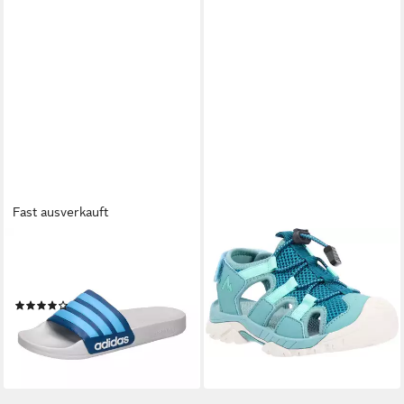
Fast ausverkauft
ADIDAS PERFORMANCE
MCKINLEY
adidas Unisex Badeschlappen
Nevada J Outdoorsandale
29,99 €
Adilette Shower Badeschuh
lieferbar - in 2-3 Werktagen bei dir
(1103)
28,00 €
lieferbar - in 2-3 Werktagen bei dir
+21