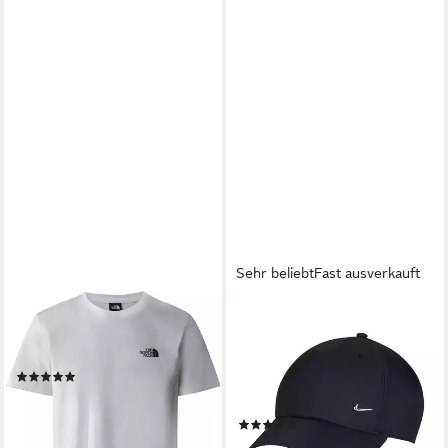
Sehr beliebt
Fast ausverkauft
THE NORTH FACE
NIKE SPORTSWEAR
Kurzarmshirt M SS SIMPLE
Baseball Cap U NK DF CLUB
DOME TEE TNF WHITE
CAP U CB MTSWSH L mit
(2)
gebogenem Schirm,
27,00 €
mittelhohe Passform, aus
lieferbar - in 2-3 Werktagen bei dir
(70)
Polyester
27,99 €