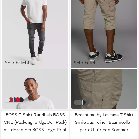
Sehr beliebt
Sehr beliebt
FRUIT OF THE LOOM
MAN'S WORLD
Rundhalsshirt Original T-
Cargobermudas in 3/4-Länge
ab 24,99 €
Shirt
UVP
29,99 €
ab 2,38 €
-17%
weitere Farben:
+16
weiß
dunkelrot
navy
rot
deep navy
hellkhaki
grau
schwarz
dunkelblau
BOSS T-Shirt Rundhals BOSS
Beachtime by Lascana T-Shirt
ONE (Packung, 3-tlg., 3er-Pack)
Smile aus reiner Baumwolle -
mit dezentem BOSS Logo-Print
perfekt für den Sommer