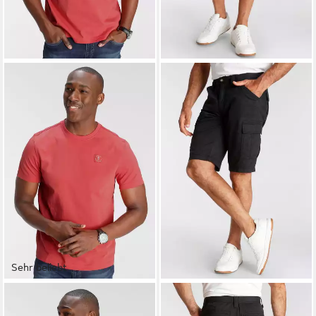
Sehr beliebt
DELMAO
MAN'S WORLD
Rundhalsshirt Kurzarm,
Cargobermudas auch in