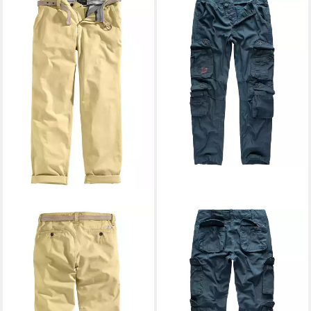
SURPLUS RAW VINTAGE
Chinohose Chino Trousers
aus 100% Baumwolle
33,62 €
UVP
39,90 €
-16%