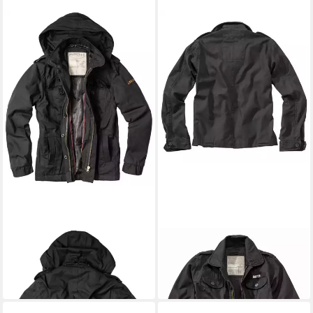
SURPLUS RAW VINTAGE
SURPLUS RAW VINTAGE
Parka SURPLUS Airborne
Military-Jacket SURPLUS
Jacket
Heritage Vintage Jacket
91,69 €
76,51 €