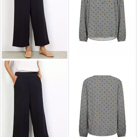
SOYACONCEPT
Langarmbluse
25,99 €
UVP
39,99 €
-35%