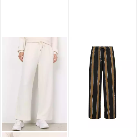
SOYACONCEPT
Stoffhose
SC-FINJA 2
29,99 €
39,99 €
-25%