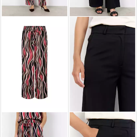
SOYACONCEPT
Schlupfhose
SOYACONCEPT
Anzughose
SC-CAMMI 3-B
SC-DANIELA 9 Materialmix
49,99 €
49,99 €