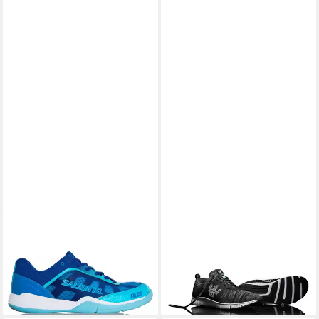
SALMING
SALMING
Hallen-Indoorschuhe Falco
Quest grau Laufschuhe
blau Damen Squashschuh
Damen Sneaker
60,48 €
49,98 €
UVP
109,95 €
UVP
99,95 €
-45%
-50%
in 4-5 Werktagen bei dir
in 4-5 Werktagen bei dir