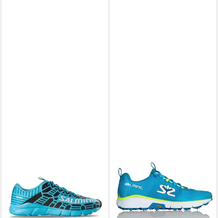
SALMING
SALMING
Speed 8 (Leichtigkeit)
iSpike hellblau Herren
hellblau Damen Laufschuh
Laufschuh
79,15 €
186,89 €
UVP
139,95 €
UVP
219,95 €
-43%
-15%
in 4-5 Werktagen bei dir
in 4-5 Werktagen bei dir