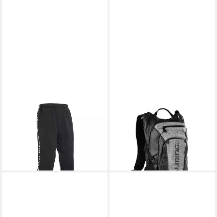
SALMING
SALMING
Sweatpants Orca
Sporttasche Run Pack 18L
86,89 €
Sweatpants Kinder
in 4-5 Werktagen bei dir
29,89 €
UVP
42,99 €
-30%
in 4-5 Werktagen bei dir