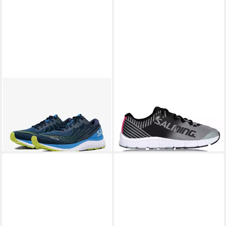
SALMING
SALMING
Recoil Prime (Dämpfung)
Miles Lite grau/schwarz
blau Herren Laufschuh
Damen Laufschuh
84,90 €
ab 54,98 €
UVP
159,95 €
UVP
109,95 €
-47%
-50%
in 4-5 Werktagen bei dir
in 4-5 Werktagen bei dir