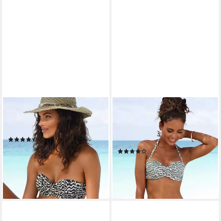
LASCANA
LASCANA
Bügel-Bandeau-Bikini-Top
Bügel-Bandeau-Bikini-Top
Clara, mit Wickeloptik
Sansa, mit abnehmbaren
(40)
Trägern
59,99 €
79,99 €
(26)
54,99 €
-25%
lieferbar - in 1-2 Werktagen bei dir
lieferbar - in 1-2 Werktagen bei dir