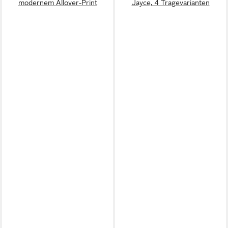
modernem Allover-Print
Jayce, 4 Tragevarianten