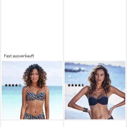
Fast ausverkauft
LASCANA
LASCANA
Bügel-Bandeau-Bikini-Top Kaa,
Bügel-Bandeau-Bikini-Top
mit Animal-Design
Adele, mit trendigen Details
(16)
(139)
37,99 €
49,99 €
54,99 €
-31%
lieferbar - in 1-2 Werktagen bei dir
lieferbar - in 1-2 Werktagen bei dir