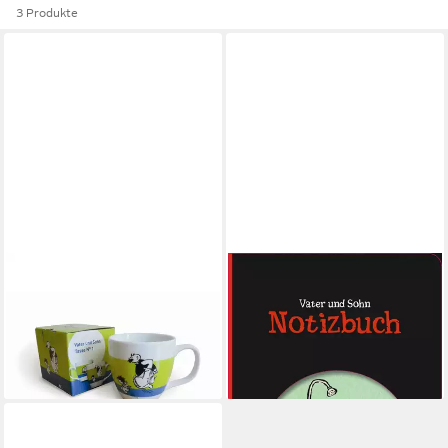
3 Produkte
S&D
S&D
Tasse Vater und Sohn Tasse
Notizbuch Vater und Sohn -
Henkeltasse 0,4 l
Notizbuch
21,46 €
7,65 €
lieferbar - in 4-5 Werktagen bei dir
lieferbar - in 9-11 Werktagen bei
dir