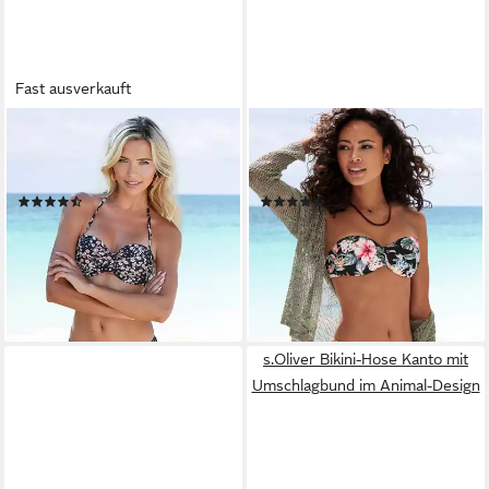
Fast ausverkauft
LASCANA
LASCANA
Bügel-Bandeau-Bikini-Top
Bügel-Bandeau-Bikini-Top
Blair, mit floralem Design
Salsa, mit tollem Blumenprint
(9)
(14)
39,99 €
54,99 €
59,99 €
-33%
lieferbar - in 1-2 Werktagen bei dir
lieferbar - in 1-2 Werktagen bei dir
s.Oliver Bikini-Hose Kanto mit
Umschlagbund im Animal-Design