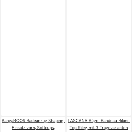
KangaROOS Badeanzug Shaping-
LASCANA Bügel-Bandeau-Bikini-
Einsatz vorn, Softcups,
Top Riley, mit 3 Tragevarianten