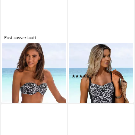
Fast ausverkauft
S.OLIVER
LASCANA
Bügel-Bandeau-Bikini-Top
Badeanzug Clara mit
Kanto, im Animal-Design
gerafftem Einsatz und
ab 48,99 €
Shaping-Effekt
(73)
79,99 €
99,99 €
lieferbar - in 1-2 Werktagen bei dir
-20%
lieferbar - in 1-2 Werktagen bei dir