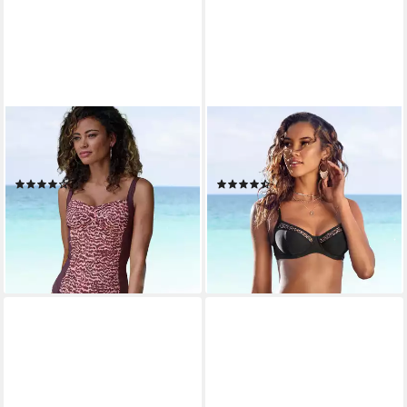
LASCANA
LASCANA
Badeanzug mit bedruckter
Bügel-Bikini-Top Adele, mit
Front
trendigen Details
(3)
(285)
54,99 €
44,99 €
79,99 €
-31%
lieferbar - in 1-2 Werktagen bei dir
lieferbar - in 1-2 Werktagen bei dir