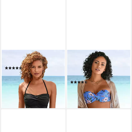
LASCANA
S.OLIVER
Badeanzug in Bandeau-Optik
Bügel-Bandeau-Bikini-Top
(34)
Maya, mit floralem Design und
64,99 €
84,99 €
Wickel-Optik
-24%
(22)
lieferbar - in 1-2 Werktagen bei dir
34,99 €
54,99 €
-36%
lieferbar - in 1-2 Werktagen bei dir