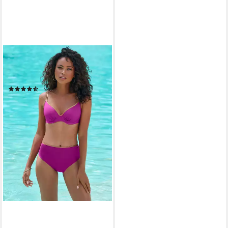
BRUNO BANANI
Bügel-Bikini-Top Milano, mit
kupferfarbenen Paspeln
(3)
29,99 €
44,99 €
-33%
lieferbar - in 1-2 Werktagen bei dir