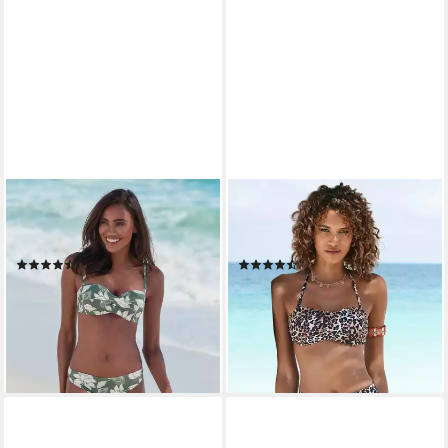
S.OLIVER
LASCANA
Bügel-Bandeau-Bikini-Top
Bandeau-Bikini-Top Lexa, mit
Lady, mit floralem Design
Muschelkante
(3)
(34)
ab 48,99 €
59,99 €
79,99 €
-25%
lieferbar - in 1-2 Werktagen bei dir
lieferbar - in 1-2 Werktagen bei dir