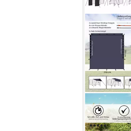
ONVAYA
Sonnensegel Auto-So
Schutz vor Wind, Reg
Aufbauvarianten
(7)
139,99 €