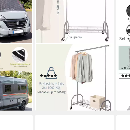
Sehr 
ONVAYA
ONV
e
Kleiderständer Kleiderständer mit
Hund
ng für Fiat
Abdeckung, hohe Traglast 100kg,
Stuf
Rollen und Ablage
Alum
(17)
69,99 €
76,9
UVP
99,95 €
en bei dir
-30%
-23
lieferbar - in 4-5 Werktagen bei dir
liefe