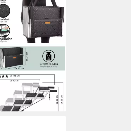
beliebt
AYA
erampe Hundetreppe faltbar, 5
en, 6 Stufen, Hunderampe,
inium, faltbare Hundetreppe
(32)
9 €
UVP
99,95 €
%
rbar - in 4-5 Werktagen bei dir