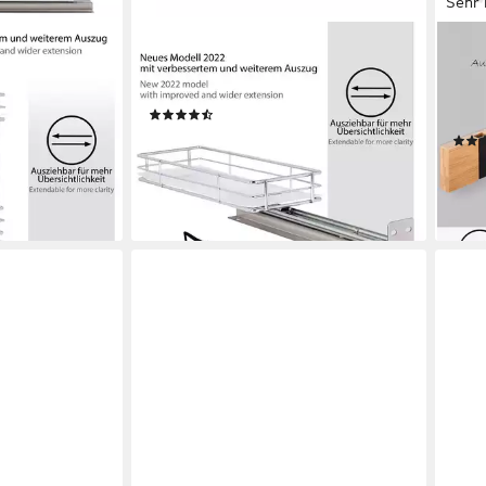
Sehr 
ONVAYA
ONV
ar,
Gewürzregal ausziehbar,
Gard
lstahl, Regal
Gewürzständer aus Edelstahl
Wand
(12)
Gard
ab 27,99 €
lieferbar - in 4-5 Werktagen bei dir
28,9
en bei dir
liefe