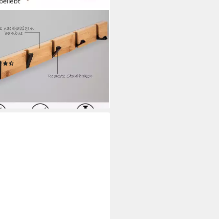
beliebt
AYA
erobe Garderobenhaken,
garderobe Bambus,
erobenleiste
(60)
9 €
rbar - in 4-5 Werktagen bei dir