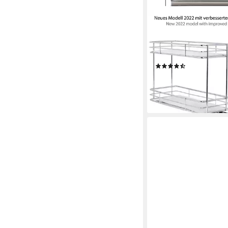
ONVAYA
Gewürzregal ausziehb
Gewürzständer aus Ede
Organizer
(18)
39,99 €
lieferbar - in 4-5 Werktag