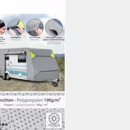
AYA
wagenschutzhülle Wohnwagen-
tzhülle, Abdeckung fürs
mobil, Abdeckplane
(7)
89,99 €