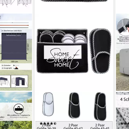
ONVAYA
ONV
nnensegel,
ABS Gästepantoffel Home Sweet
Wohn
en, Sonne, 6
Home, 6er Set, Antirutsch,
Schu
Hausschuhe Pantoffel
Wohn
(7)
22,99 €
ab 1