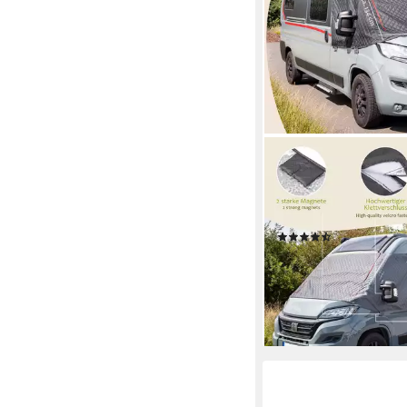
ONVAYA
Wohnmobilschutzhüll
ǀFrontscheibenabdecku
Ducato X290 ab 2014
(5)
71,99 €
lieferbar - in 4-5 Werktag