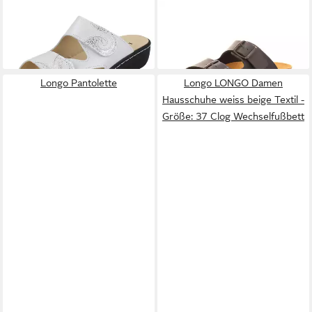
LONGO
LONGO Damen
LONGO
1006326 Pantolette
39,95 €
Pantolette silber perle
69,95 €
Effektleder - Größe: 37
Pantolette Wechselfußbett
Longo Pantolette
Longo LONGO Damen
Hausschuhe weiss beige Textil -
Größe: 37 Clog Wechselfußbett