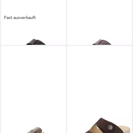
Fast ausverkauft
LONGO
1006332 Pantolette
LONGO
1006333 Pantolette
39,95 €
44,95 €
LONGO
1006331 Clog
LONGO
LONGO Damen
39,95 €
UVP
49,95 €
Pantolette braun choco
79,95 €