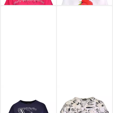
KENNY S.
Kurzarmshirt 1/2
KENNY S.
Kurzarmshirt 1/2
A. SH. STEINCHEN
A. ALLOV. SH. LEISTE
35,99 €
39,99 €
39,99 €
-10%