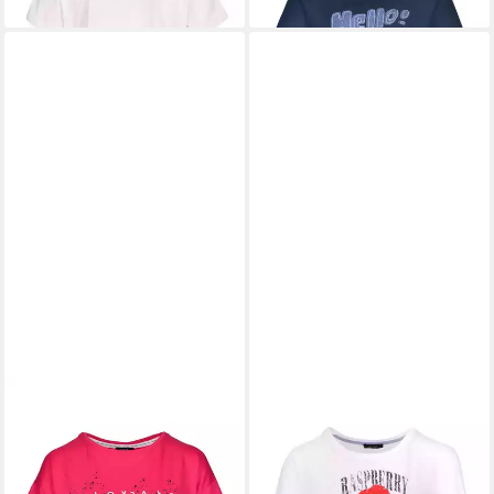
KENNY S.
Kurzarmshirt 1/2
KENNY S.
Kurzarmshirt 1/2
A. SH. M. WORDING
A. RUNDH. 'BERRY'
32,39 €
35,99 €
35,99 €
39,99 €
-10%
-10%