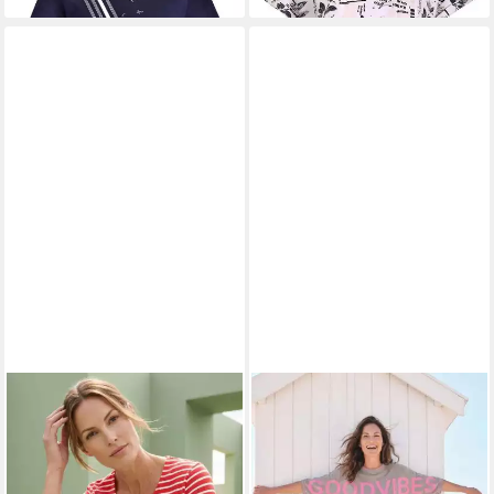
KENNY S.
Kurzarmshirt 1/2
KENNY S.
Rundhalspullover
A. RINGEL M. MOTIV
3/4 A. PULLI SCHRIFT
39,99 €
69,99 €