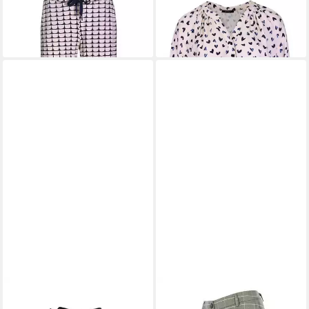
KATE GRAFISCH
1/2 A. BL. HERZEN
62,99 €
53,99 €
69,99 €
59,99 €
-10%
-10%
KENNY S.
Kurzweste
KENNY S.
5-Pocket-Jeans