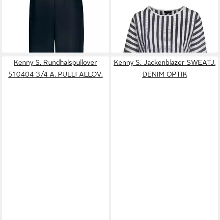
71,99 €
62,99 €
79,99 €
STREIFEN
69,99 €
-10%
-10%
Kenny S. Rundhalspullover
Kenny S. Jackenblazer SWEATJ.
510404 3/4 A. PULLI ALLOV.
DENIM OPTIK