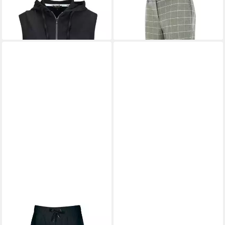
VALESKA BW-STRETCH
PEARL VISCOSE-STRETCH
71,99 €
49,00 €
79,99 €
89,99 €
-10%
-46%
KENNY S.
5-Pocket-Jeans
KENNY S.
Rundhalspullover
PARIS-FUN MODAL
510384 3/4 A. PULLI