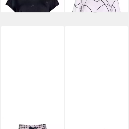
-10%
-10%
KENNY S.
5-Pocket-Hose
KENNY S.
Klassische Bluse