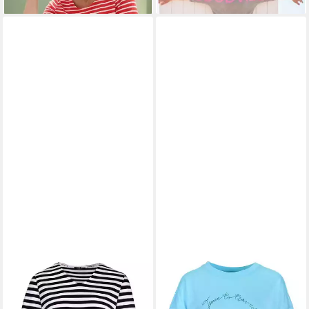
KENNY S.
Kurzarmshirt 1/2
KENNY S.
Kurzarmshirt 1/2
A. V-SH. RINGEL
A. SH. ROLLER
35,99 €
44,99 €
39,99 €
49,99 €
-10%
-10%