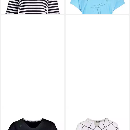
KENNY S.
Kurzarmshirt 1/2
KENNY S.
Kurzarmshirt 1/2
A. SH. STEINCHEN
A. SHIRT LINIEN
44,99 €
44,99 €
49,99 €
49,99 €