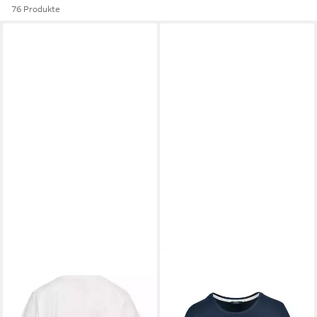
76 Produkte
KENNY S.
Kurzarmshirt 1/2
KENNY S.
Kurzarmshirt 1/2
A. MOTIVSHIRT
A. SH. HELLO
32,39 €
35,99 €
35,99 €
39,99 €
-10%
-10%