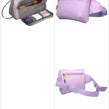
Schlampermäppchen oder
Beauty Bag, ungefüllt
24,95 €
lieferbar - in 2-3 Werktagen bei dir
+7
KATTBJØRN
Gürteltasche Hipbag, mit 3
Fächern, verstellbarer Gurt,
zum Tragen an Hüfte oder
Bauch
ab 19,99 €
34,95 €
-43%
lieferbar - in 3-4 Werktagen bei dir
+1