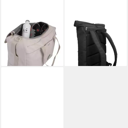
KATTBJØRN
KATTBJÖRN
Sporttasche, 30 l, für Reisen,
Daypack, PET
99,95 €
Freizeit und Sport
lieferbar - in 2-3 Werktagen bei dir
44,95 €
lieferbar - in 2-3 Werktagen bei dir