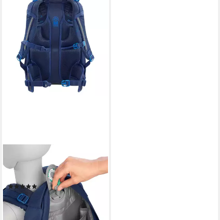
COOCAZOO
Schulrucksack MATE, 30 Liter
(1-tlg)
(35)
139,99 €
leider ausverkauft
+18