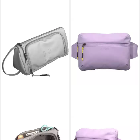
KATTBJØRN
Federtasche Swag Bag, Urban
Jungle, Grau, als