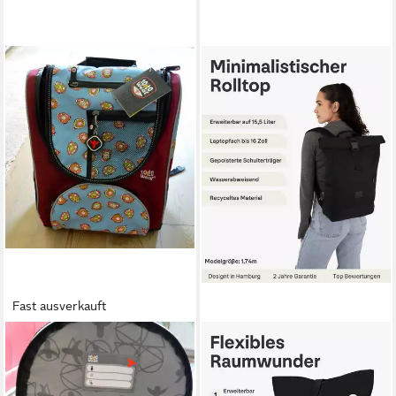
Fast ausverkauft
ARTRA
JOHNNY URBAN
Schulranzen Schulranzen Set
Cityrucksack Robin Medium,
Frisky Blau Schulrucksack
Rolltop Damen Herren,