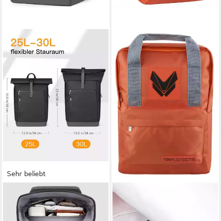
Sehr beliebt
INATECK
TINYLOADERS
Laptoprucksack RollTop
Schulranzen Kinderrucksack
Rucksack Herren Damen 25L-
Kinder Rucksack Backpack