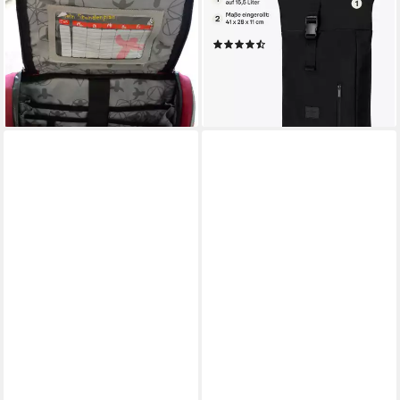
Sportrucksack Rucksack (5-
Laptop Fach (1-tlg),
tlg)
Wasserabweisend
(36)
59,00 €
UVP
119,00 €
59,95 €
-50%
lieferbar - in 2-3 Werktagen bei dir
lieferbar - in 3-4 Werktagen bei dir
+8