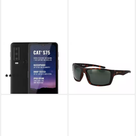
CATERPILLAR
CATERPILLAR
CAT S75 5G 128 GB / 6 GB -
Sonnenbrille CTS-BLOCK
Smartphone - schwarz
61102P
38,95 €
Smartphone (6,6 Zoll)
UVP
72,00 €
(1)
-46%
399,90 €
lieferbar - in 2-3 Werktagen bei dir
lieferbar - in 3-4 Werktagen bei dir