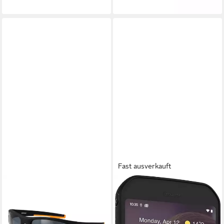
lieferbar - in 3-4 Werktagen bei dir
Fast ausverkauft
CATERPILLAR
CATERPILLAR
Sonnenbrille CTS-MOTOR
CAT S42 Smartphone
299,90 €
62104P
lieferbar - in 3-4 Werktagen bei dir
38,95 €
UVP
72,00 €