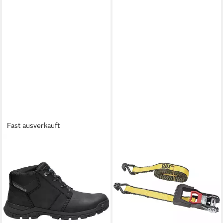
Fast ausverkauft
CATERPILLAR
CATERPILLAR
Threshold Chukka Herren
Spanngurt 32 mm x 5 m
Schuhe Schnürschuhe Stiefel
Ratschen-Zurrgurt mit
Leder P725952 Stiefelette
doppeltem J-Haken 2St
Komfort
980944IE
99,95 €
ab 13,95 €
UVP
26,99 €
lieferbar - in 4-5 Werktagen bei dir
-48%