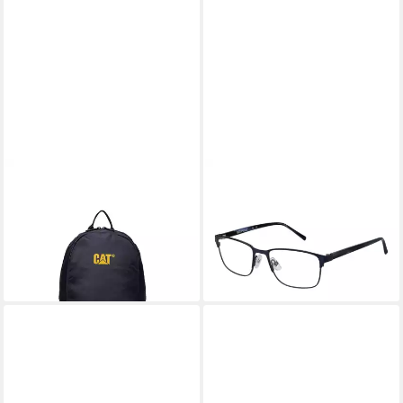
CATERPILLAR
CATERPILLAR
Freizeitrucksack CATerpillar
Brillengestell CPO-3519
Rucksack V-Power 84525-
53006
53,25 €
453 Dunkelblau
UVP
165,00 €
20,99 €
-68%
lieferbar - in 3-4 Werktagen bei dir
lieferbar - in 2-3 Werktagen bei dir