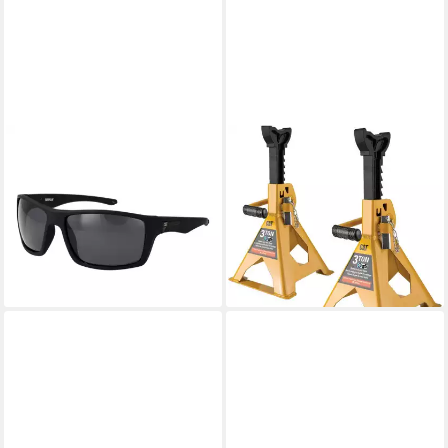
CATERPILLAR
CATERPILLAR
Sonnenbrille CTS-BLOCK
Wagenheber Klinkenständer 3
61104P
t Arbeitshöhe: 29.85 - 42.86
38,95 €
UVP
72,00 €
cm 980514INE
ab 31,94 €
-46%
UVP
49,99 €
lieferbar - in 2-3 Werktagen bei dir
-36%
lieferbar - in 3-4 Werktagen bei dir