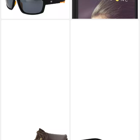
-46%
lieferbar - in 2-3 Werktagen bei dir
CATERPILLAR
CATERPILLAR
CAT Colorado 2.0 Unisex
Sonnenbrille CSA-JET
Erwachsene Stiefelette
144104