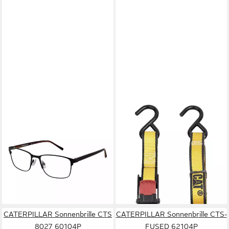
CATERPILLAR
CATERPILLAR
Brillengestell CPO-3519
Spanngurt Caterpillar
53004
980489IE Spanngurt
53,25 €
UVP
165,00 €
Zugkraft LC Niederzurren
-68%
(einzeln/direk
lieferbar - in 2-3 Werktagen bei dir
12,19 €
(6,10 €/ 1 Stk)
lieferbar - in 2-3 Werktagen bei dir
CATERPILLAR Sonnenbrille CTS
CATERPILLAR Sonnenbrille CTS-
8027 60104P
FUSED 62104P