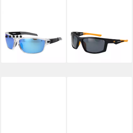
CATERPILLAR
CATERPILLAR
Sonnenbrille CTS-8020
Sonnenbrille CTS-8015
66113P
62104P
(1)
38,95 €
UVP
72,00 €
38,95 €
UVP
72,00 €
-46%
-46%
lieferbar - in 2-3 Werktagen bei dir
lieferbar - in 2-3 Werktagen bei dir