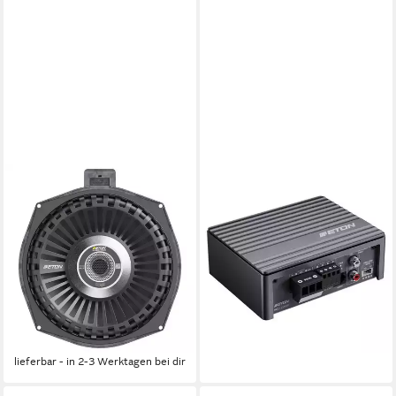
ETON
ETON
UG BMW 20 SUB 20 cm
PA 1 1-Kanal Verstärker
Untersitz Subwoofer für
Monoblock Endverstärker
BMW Auto-Lautsprecher
(Anzahl Kanäle: 1)
ab 127,96 €
UVP
179,00 €
150 W
Gesamtleistung
11,69 €
mtl. in 12 Raten
0 kg
Gewicht
-29%
ab 200,84 €
UVP
239,00 €
lieferbar - in 2-3 Werktagen bei dir
18,34 €
mtl. in 12 Raten
-16%
lieferbar - in 2-3 Werktagen bei dir