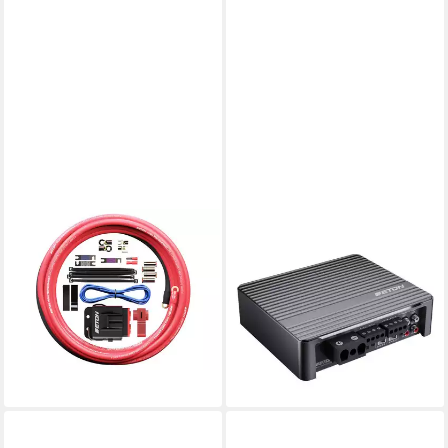
ETON
ETON
PCC20 Auto-Lautsprecher
MA 4 4-Kanal Verstärker
ab 55,20 €
UVP
69,00 €
Endverstärker (Anzahl Kanäle:
-20%
4)
lieferbar - in 2-3 Werktagen bei dir
ab 255,55 €
UVP
299,00 €
12,69 €
mtl. in 24 Raten
-15%
lieferbar - in 2-3 Werktagen bei dir