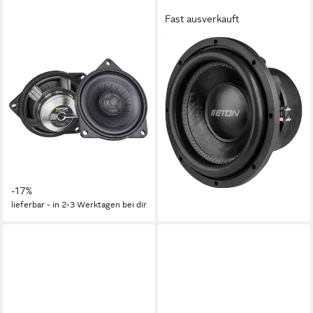
Fast ausverkauft
ETON
ETON
UG BMW 10 XT, 10 cm 2-
MW 12 30cm Subwoofer
Wege Lautsprecher Coax
Chassis Auto-Subwoofer
System für BMW Auto-
17,73 kg
Gewicht
Lautsprecher
ab 255,20 €
UVP
319,00 €
12,68 €
mtl. in 24 Raten
25 W
Gesamtleistung
1,38 kg
Gewicht
-20%
lieferbar - in 2-3 Werktagen bei dir
ab 198,55 €
UVP
239,00 €
18,13 €
mtl. in 12 Raten
-17%
lieferbar - in 2-3 Werktagen bei dir