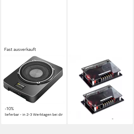
Fast ausverkauft
ETON
ETON
USB10 25cm Aktivsubwoofer
GRAPHIT X2 High-End SQ
Auto-Subwoofer
Frequenzweichen Set Auto-
Lautsprecher
175 W
Gesamtleistung
6,73 kg
Gewicht
1,49 kg
Gewicht
269,10 €
UVP
299,00 €
109,00 €
UVP
129,00 €
13,37 €
mtl. in 24 Raten
9,96 €
mtl. in 12 Raten
-10%
-16%
lieferbar - in 2-3 Werktagen bei dir
lieferbar - in 2-3 Werktagen bei dir