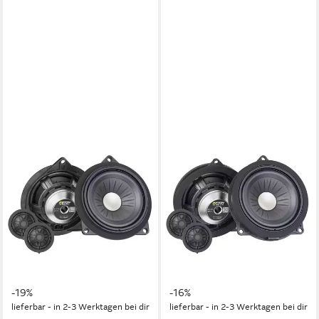
ETON
ETON
UG BMW 10 T 10 cm 2-Wege
UG BMW 10 W 10 cm 2-
Lautsprecher Komponenten
Wege Lautsprecher
System für BMW Auto-
Komponenten System für
Lautsprecher
BMW Auto-Lautsprecher
25 W
Gesamtleistung
25 W
Gesamtleistung
0 kg
Gewicht
0 kg
Gewicht
ab 275,50 €
284,05 €
UVP
339,00 €
UVP
339,00 €
13,68 €
mtl. in 24 Raten
14,11 €
mtl. in 24 Raten
-19%
-16%
lieferbar - in 2-3 Werktagen bei dir
lieferbar - in 2-3 Werktagen bei dir