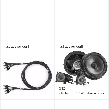
Fast ausverkauft
Fast ausverkauft
ETON
ETON
Eton RCA4P-55 4-Kanal-
Eton VWT5-F32
Cinchkabel 5.5m Audio- &
Lautsprecher für VW T5
Video-Kabel
Auto-Lautsprecher
35,09 €
ab 387,03 €
UVP
39,00 €
UVP
559,00 €
19,22 €
mtl. in 24 Raten
-10%
-31%
lieferbar - in 2-3 Werktagen bei dir
lieferbar - in 2-3 Werktagen bei dir