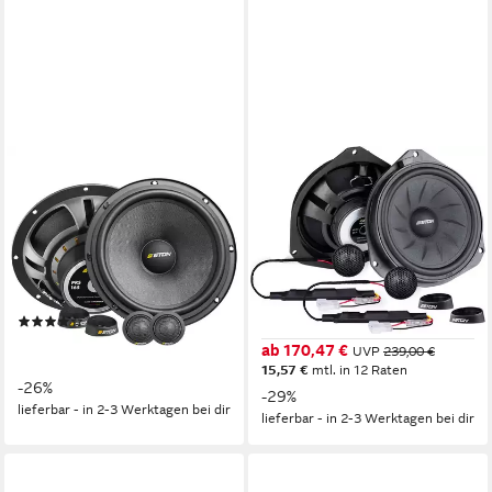
ETON
ETON
PRS 165.2 16,5cm Kompo
UG FIAT FD16 16,5 cm (6.5)
Lautsprecher 2-Wege System
2-Wege Kompo Set für u.a.
Auto-Lautsprecher
Fiat Ducato III Auto-
Lautsprecher
60 W
Gesamtleistung
2,84 kg
Gewicht
60 W
Gesamtleistung
2,35 kg
Gewicht
(1)
159,00 €
UVP
215,00 €
ab 170,47 €
UVP
239,00 €
14,52 €
mtl. in 12 Raten
15,57 €
mtl. in 12 Raten
-26%
-29%
lieferbar - in 2-3 Werktagen bei dir
lieferbar - in 2-3 Werktagen bei dir