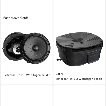
Fast ausverkauft
ETON
ETON
UG VAG 180, ETON Upgrade
RES 12 30 cm
18 cm Woofer für VAG
Aktivsubwoofer das
Fahrzeuge Auto-Lautsprecher
Reserverad Auto-Subwoofer
70 W
Gesamtleistung
200 W
Gesamtleistung
0 kg
Gewicht
10,61 kg
Gewicht
(1)
149,00 €
UVP
169,00 €
359,00 €
UVP
399,00 €
13,61 €
mtl. in 12 Raten
17,83 €
mtl. in 24 Raten
-12%
-10%
lieferbar - in 2-3 Werktagen bei dir
lieferbar - in 2-3 Werktagen bei dir