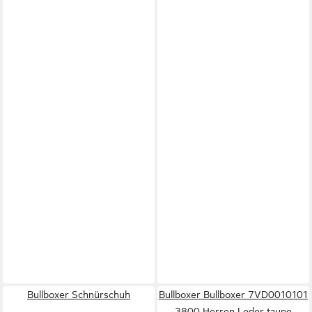
Bullboxer Schnürschuh
Bullboxer Bullboxer 7VD0010101
3800 Herren Leder taupe