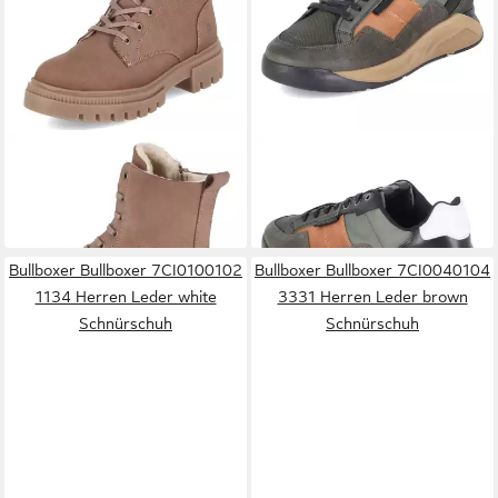
BULLBOXER
BULLBOXER
Bullboxer 6LT0010201 3700
Bullboxer 7CI0100101 9721
Damen Leder taupe
Herren Leder & Textil green
109,99 €
129,99 €
Winterstiefel
Schnürschuh
Bullboxer Bullboxer 7CI0100102
Bullboxer Bullboxer 7CI0040104
1134 Herren Leder white
3331 Herren Leder brown
Schnürschuh
Schnürschuh