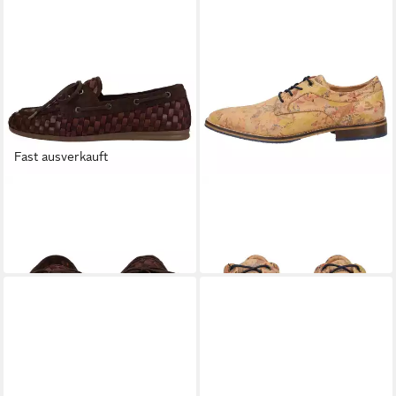
Fast ausverkauft
BULLBOXER
BULLBOXER
Slipper Leder . Slipper (1-tlg)
Halbschuhe Leder .
ab 69,99 €
Schnürschuh
UVP
99,99 €
119,95 €
-30%