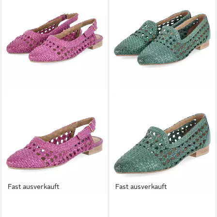
Fast ausverkauft
Fast ausverkauft
BULLBOXER
BULLBOXER
Bullboxer 6NU0292001 6400
Bullboxer 6NU0291901 9500