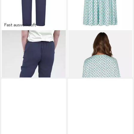
Fast ausverkauft
NAVIGAZIONE
Stoffhose
NAVIGAZIONE
A-Linien-Kleid
Damen Leinenhose
(1-tlg) Graphischer Druck
43,99 €
53,95 €
UVP
59,95 €
UVP
59,95 €
-27%
-10%