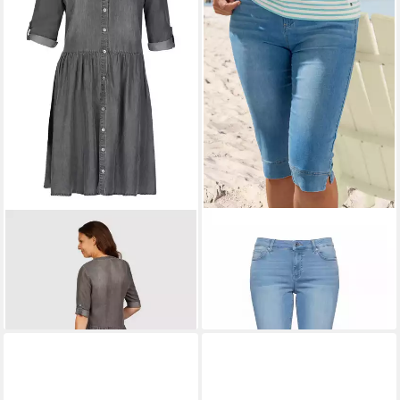
NAVIGAZIONE
Jeanskleid aus
NAVIGAZIONE
Caprihose
45,99 €
softem Lyocell-Stoff
80,49 €
59,95 €
UVP
69,95 €
-43%
-14%