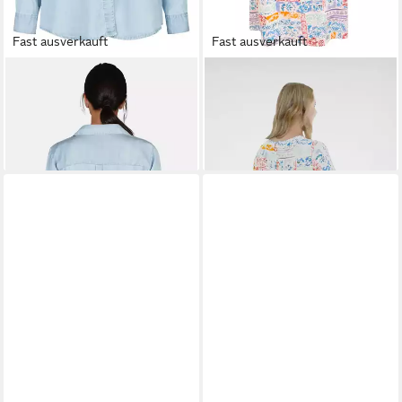
Fast ausverkauft
Fast ausverkauft
NAVIGAZIONE
Langarmbluse
NAVIGAZIONE
A-Linien-Kleid
leichter Denimstoff
(1-tlg) Graphischer Druck
43,99 €
38,99 €
UVP
59,95 €
UVP
49,95 €
-27%
-22%