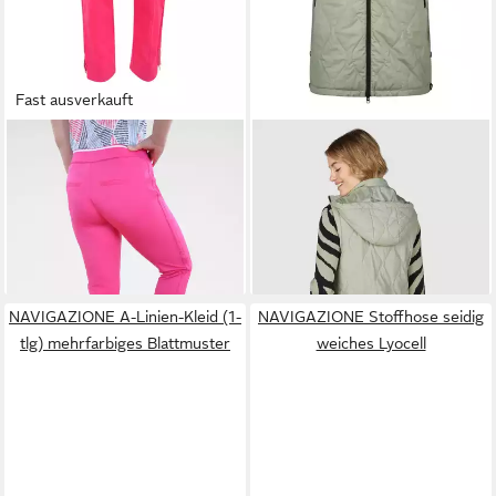
Fast ausverkauft
NAVIGAZIONE
Stoffhose
NAVIGAZIONE
Steppweste
Raffinierte Details
mit verlängertem Schnitt
43,99 €
59,99 €
UVP
59,95 €
UVP
79,95 €
-27%
-25%
NAVIGAZIONE A-Linien-Kleid (1-
NAVIGAZIONE Stoffhose seidig
tlg) mehrfarbiges Blattmuster
weiches Lyocell