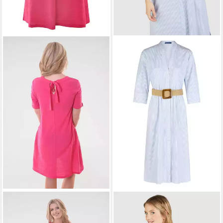
NAVIGAZIONE
A-Linien-Kleid
NAVIGAZIONE
Sweatkleid
(1-tlg) mit Schlüsselloch-
elastische Baumwollware