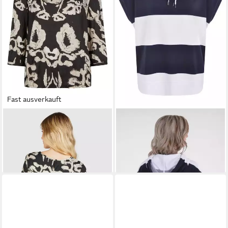
Fast ausverkauft
NAVIGAZIONE
Tunika mit
NAVIGAZIONE
Sweatshirt (1-
Allovermuster
tlg) mit Kapuze
54,95 €
43,99 €
UVP
49,95 €
-12%