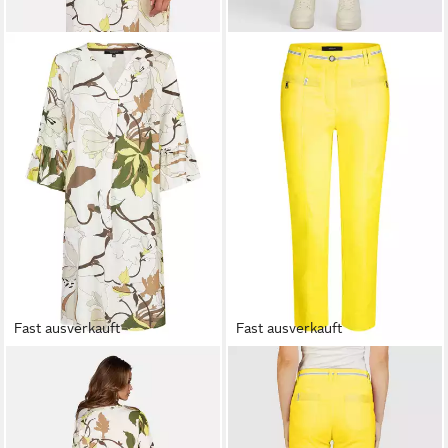
Fast ausverkauft
Fast ausverkauft
NAVIGAZIONE
A-Linien-Kleid
NAVIGAZIONE
Stoffhose
(1-tlg) Blumenmuster
Bengalinware
62,95 €
38,99 €
UVP
69,95 €
UVP
49,95 €
-10%
-22%