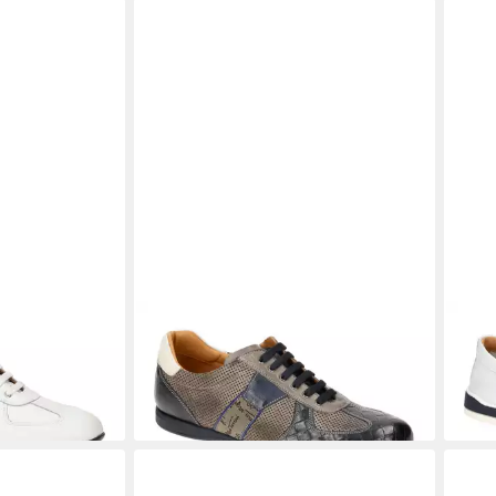
9560 70656
GALIZIO TORRESI
316080A 17762
GAL
Schnürschuh
Slip
229,90 €
204,
0 €
-7%