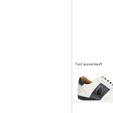
Fast ausverkauft
GALIZIO TORRESI
31
Schnürschuh
ab 192,40 €
UVP
239,9
-20%