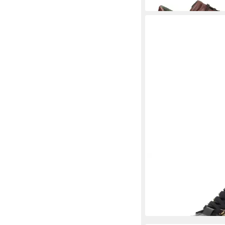
GALIZIO TORRESI
41
Sneaker
265,00 €