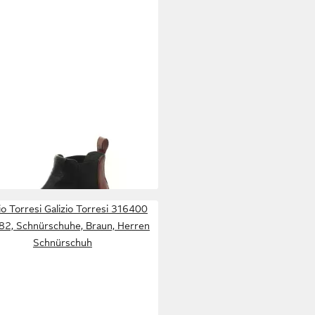
IZIO TORRESI
324288A
35 Chelseaboots
00 €
io Torresi Galizio Torresi 316400
82, Schnürschuhe, Braun, Herren
Schnürschuh