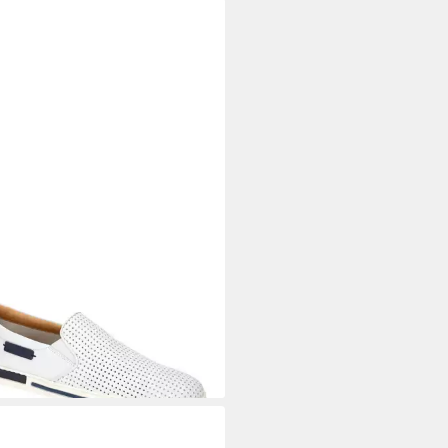
IZIO TORRESI
440810A 19927
per
50 €
UVP
219,90 €