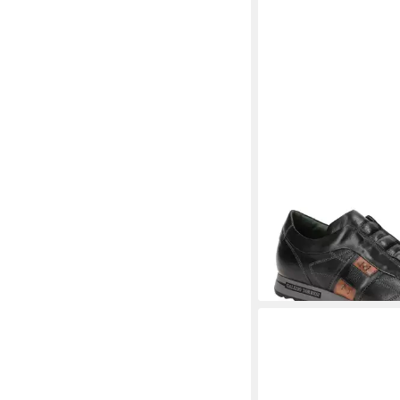
GALIZIO TORRESI
31
Slipper
ab 239,90 €