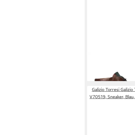
GALIZIO TORRESI
Gal
620348 V70206, Boot
249,90 €
Herren Stiefel
Galizio Torresi Galizi
V70519, Sneaker, Blau