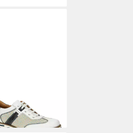
IZIO TORRESI
310530 70636
ürschuh
40 €
UVP
249,90 €