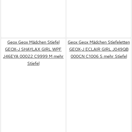
Geox Geox Mädchen Stiefel
Geox Geox Mädchen Stiefeletten
GEOX-J SHAYLAX GIRL WPF
GEOX-J ECLAIR GIRL J049QB
J46EYA 00022 C9999 M mehr
000CN C1006 S mehr Stiefel
Stiefel