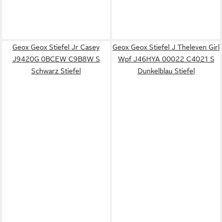
Geox Geox Stiefel Jr Casey
Geox Geox Stiefel J Theleven Girl
J9420G 0BCEW C9B8W S
Wpf J46HYA 00022 C4021 S
Schwarz Stiefel
Dunkelblau Stiefel