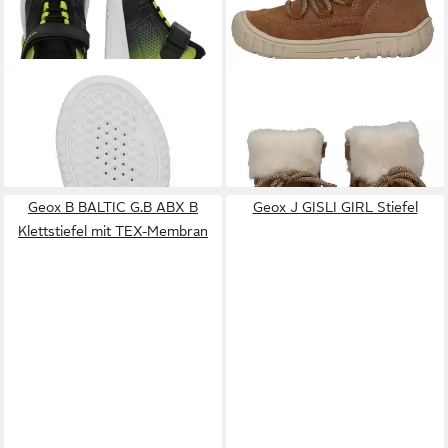
GEOX
GEOX
ILLUMINUS Sneaker (1-tlg)
Stiefelette Leder/Textil .
ab 53,91 €
Schnürstiefelette
UVP
64,95 €
(53,91 €/ 1 Paar)
81,99 €
-17%
Geox B BALTIC G.B ABX B
Geox J GISLI GIRL Stiefel
Klettstiefel mit TEX-Membran