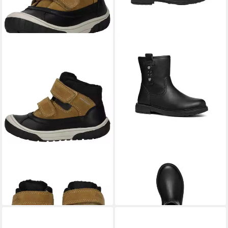
GEOX
GEOX
Stiefelette Leder/Synthetik .
GEOX ECLAIR, Stiefeletten,
Schnürstiefelette
Schwarz, Kinder Stiefelette
ab 69,95 €
ab 69,90 €
(69,90 €/ 1 Paar)