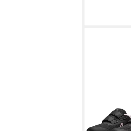
Klettschuh mit Logosc
ab 38,35 €
UVP
44,95 €
-15%
NIKE
STAR RUNNER 3 (TD) 
24,99 €
UVP
37,99 €