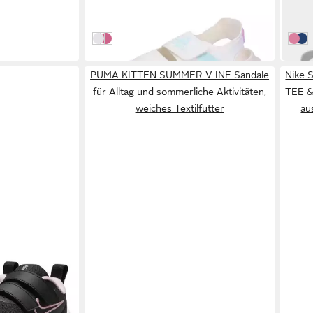
hriftzug
C Sandale
Bade
44,46 €
32,9
Off White/Bliss Lilac/Mint
Pulse Magenta / Bliss Pink / Cloud White
Bliss
Roy
PUMA KITTEN SUMMER V INF Sandale
Nike 
für Alltag und sommerliche Aktivitäten,
TEE &
weiches Textilfutter
au
Laufschuh