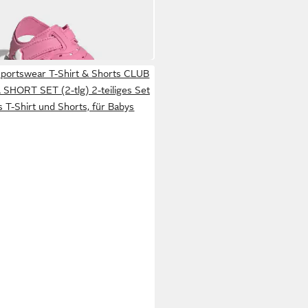
sandale Badelatschen für Kinder
9 €
 Pink/Ftwr White/Clear Pink
al Blue/Ftwr White/Ray Blue
Sportswear T-Shirt & Shorts CLUB
 SHORT SET (2-tlg) 2-teiliges Set
s T-Shirt und Shorts, für Babys