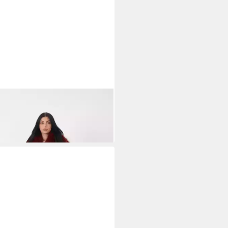
RA
Hemdjacke Jacke (1-St)
5 €