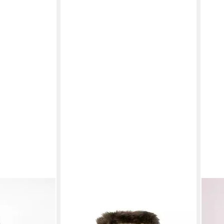
ke (1-St)
NAME IT
Winterjacke
WEG
NMMMATHEW (1-St)
Mire
59,39 €
109,