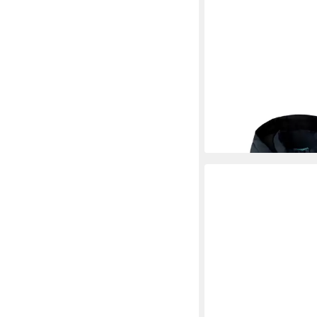
NAME IT
Skijacke Jac
MOUNTAIN05 Skijacke
ab 72,26 €