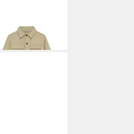
NDS4KIDS
Hemdjacke
5 €