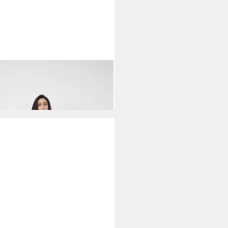
RA
Hemdjacke Jacke (1-St)
5 €