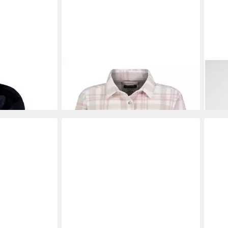
ke
AUTHENTIC STYLE
Klassische Bluse
ELA
ab 47,49 €
64,9
 (1-St)