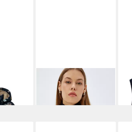
ke NMMSNOW05
KOTON
Hemdjacke Relax Klassisch
NAM
35,6
Hemdjacke
89,99 €
119,99 €
-25%