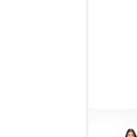
ELARA
Hemdjacke Jac
64,95 €