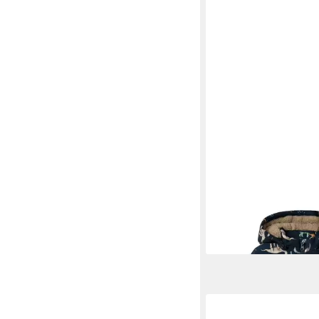
NAME IT
Winterjac
JACKET AOP 1FO
64,34 €