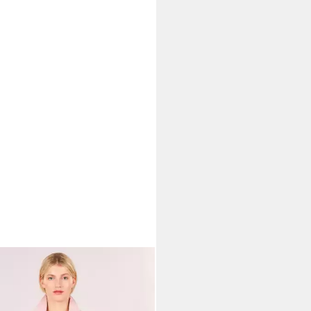
A GREEN GOOSE
Hemdjacke
stelle
90 €
UVP
159,90 €