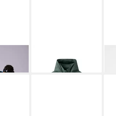
 (1-St)
NAME IT
Hemdjacke
ELA
46,52 €
89,9