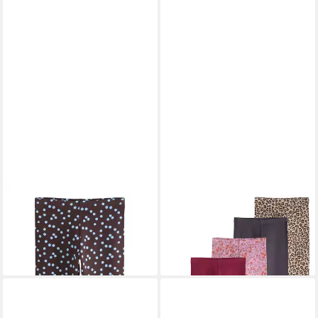
NEXT
Leggings Leggings (1-
NEXT
Leggings Leggings,
tlg)
5er-Pack (5-tlg)
ab 9,00 €
ab 33,00 €
+19