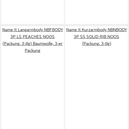
Name It Langarmbody NBFBODY
Name It Kurzarmbody NBNBODY
3P LS PEACHES NOOS
3P SS SOLID RIB NOOS
(Packung, 3-tlg) Baumwolle, 3-er
(Packung, 3-tlg)
Packung