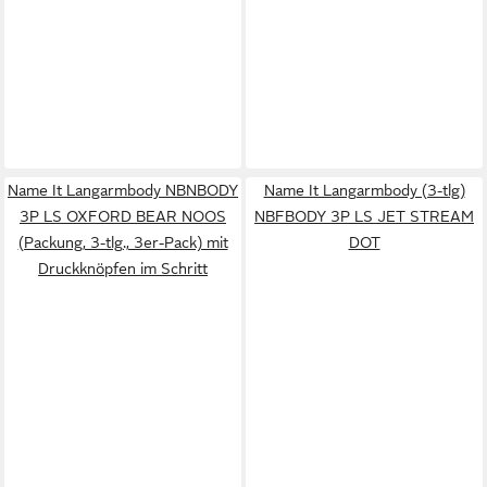
Name It Langarmbody NBNBODY
Name It Langarmbody (3-tlg)
3P LS OXFORD BEAR NOOS
NBFBODY 3P LS JET STREAM
(Packung, 3-tlg., 3er-Pack) mit
DOT
Druckknöpfen im Schritt