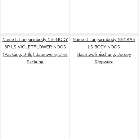
Name It Langarmbody NBFBODY
Name It Langarmbody NBNKAB
3P LS VIOLETFLOWER NOOS
LS BODY NOOS
(Packung, 3-tlg) Baumwolle, 3-er
Baumwollmischung, Jersey
Packung
Rippware