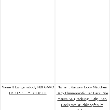
Name It Langarmbody NBFGAVO
Name It Kurzarmbody Mädchen
EKO LS SLIM BODY LIL
Baby Blumenmotiv 3er Pack Pale
Mauve 56 (Packung, 3-tlg., 3er-
Pack) mit Druckknöpfen im