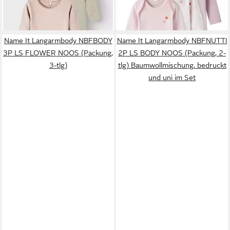
(9,00 €/ 1 Stk)
(5,66 €/ 1 Stk)
-28%
-26%
Name It Langarmbody NBFBODY
Name It Langarmbody NBFNUTTI
3P LS FLOWER NOOS (Packung,
2P LS BODY NOOS (Packung, 2-
3-tlg)
tlg) Baumwollmischung, bedruckt
und uni im Set