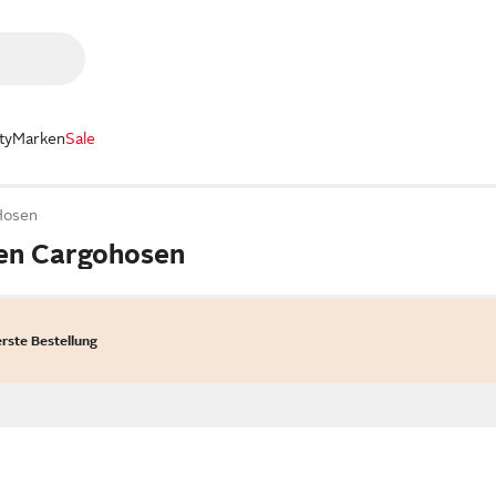
ty
Marken
Sale
Hosen
en Cargohosen
erste Bestellung