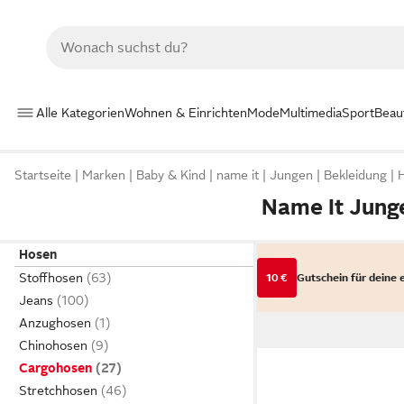
Alle Kategorien
Wohnen & Einrichten
Mode
Multimedia
Sport
Beau
Startseite
Marken
Baby & Kind
name it
Jungen
Bekleidung
Name It Jung
Hosen
Stoffhosen
10 €
Gutschein für deine 
Jeans
Anzughosen
Chinohosen
Cargohosen
Stretchhosen