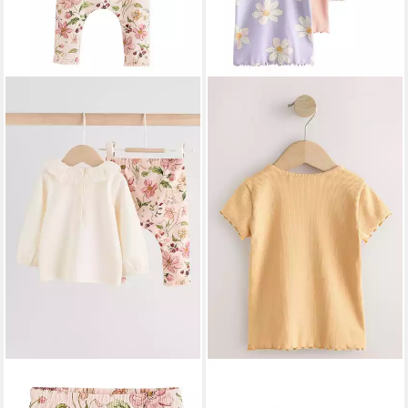
NEXT
Langarmshirt &
NEXT
T-Shirt Gerippte
Leggings Baby
kurzärmelige Oberteile, 5er-