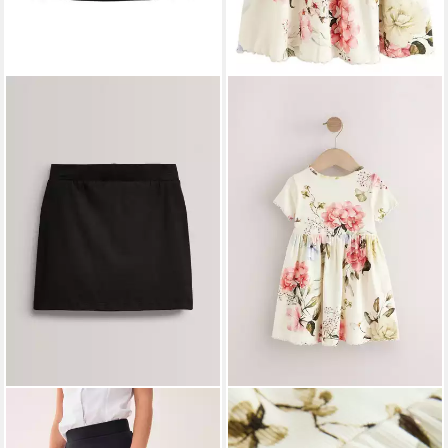
NEXT
Hosenrock Jersey-
NEXT
Sommerkleid
Hosenrock (1-tlg)
Kurzärmeliges geripptes Kleid