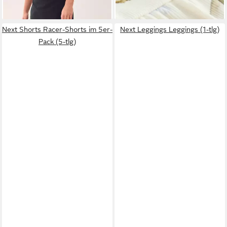
ab 7,00 €
ab 11,00 €
(1-tlg)
Next Shorts Racer-Shorts im 5er-
Next Leggings Leggings (1-tlg)
Pack (5-tlg)