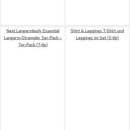
Next Langarmbody Essential
Shirt & Leggings T-Shirt und
Langarm-Strampler 5er-Pack –
Leggings im Set (2-tlg)
7er-Pack (7-tlg)