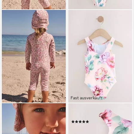
Fast ausverkauft
NEXT
NEXT
Badeanzug Sunsafe-
Badeanzug Badeanzug (1-St)
(1)
Badeanzug mit langem Bein
ab 14,00 €
UVP
20,00 €
(1-St)