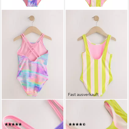
Fast ausverkauft
NEXT
NEXT
Badeanzug Badeanzug mit
Badeanzug Badeanzug mit U-
Doppelträger (1-St)
Ausschnitt (1-St)
(6)
(7)