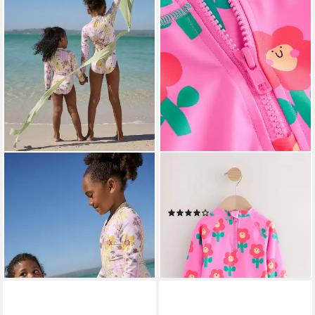
NEXT
NEXT
Badeanzug Langärmeliger
Badeanzug Sunsafe Bade-Set
Sunsafe-Badeanzug (1-St)
(2-St)
(2)
ab 29,00 €
ab 29,00 €
lieferbar - in 2-3 Werktagen bei dir
lieferbar - in 2-3 Werktagen bei dir