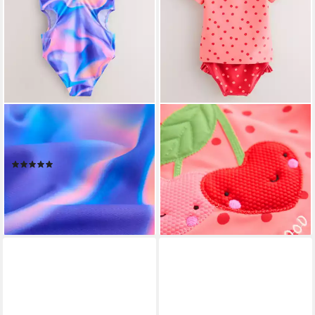
NEXT
NEXT
Badeanzug Cutout-Badeanzug
Badeanzug Kurzärmeliges
(1-St)
Sonnenschutz-Set mit
(1)
Rüschen (2-St)
ab 22,00 €
ab 27,00 €
lieferbar - in 2-3 Werktagen bei dir
lieferbar - in 2-3 Werktagen bei dir