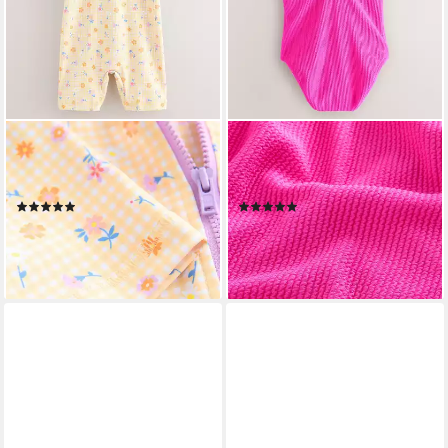
NEXT
NEXT
Badeanzug Sonnenschutz-
Badeanzug Badeanzug in
Badeanzug (1-St)
Crinkle-Optik (1-St)
(9)
(1)
ab 23,00 €
ab 23,00 €
lieferbar - in 2-3 Werktagen bei dir
lieferbar - in 2-3 Werktagen bei dir
+3