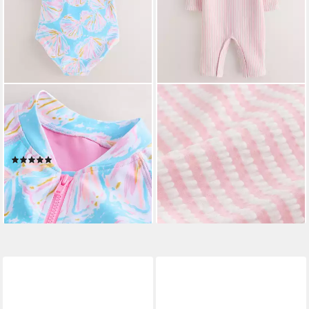
NEXT
NEXT
Badeanzug Kurzärmeliger
Badeanzug Gestreifter
Sonnenschutz-Badeanzug (1-
Sonnenschutz-Badeanzug und
St)
Mütze, Set (2-St)
(1)
ab 31,00 €
ab 27,00 €
lieferbar - in 2-3 Werktagen bei dir
lieferbar - in 2-3 Werktagen bei dir