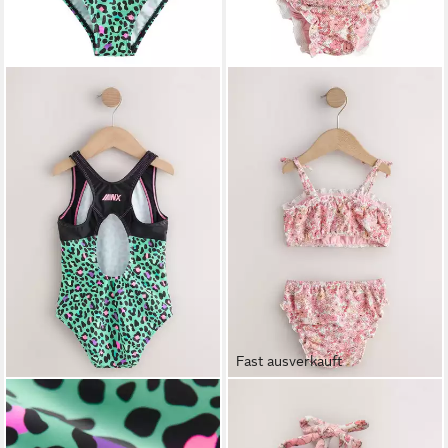
Fast ausverkauft
NEXT
NEXT
Badeanzug Rückenfreier
Badeanzug Bikini (2-St)
ab 22,00 €
Sportbadeanzug (1-St)