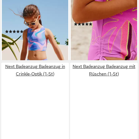
NEXT
NEXT
Badeanzug Sonnenschutz-
Badeanzug Geraffter
Bikini und Haargummi, Set (4-
Badeanzug (1-St)
(1)
St)
ab 29,00 €
(1)
lieferbar - in 2-3 Werktagen bei dir
ab 38,00 €
lieferbar - in 2-3 Werktagen bei dir
Next Badeanzug Badeanzug in
Next Badeanzug Badeanzug mit
Crinkle-Optik (1-St)
Rüschen (1-St)