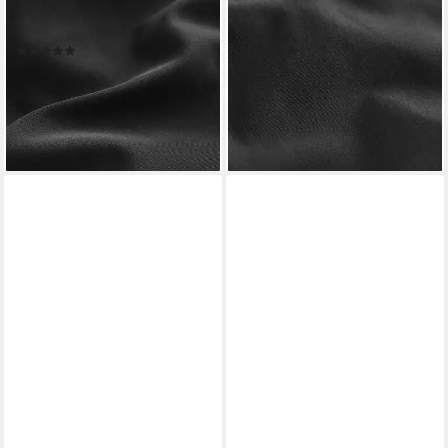
Badeanzug Langärmeliger
Badeanzug Badeanzug mit
Sunsafe-Badeanzug (1-St)
Ringerrücken (1-St)
(1)
(3)
ab 29,00 €
ab 14,00 €
UVP
20,00 €
lieferbar - in 2-3 Werktagen bei dir
-30%
+1
lieferbar - in 2-3 Werktagen bei dir