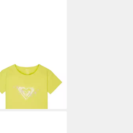
Y
rt Lilyregular Night
,99 €
UVP
17,00 €
%
rbar - in 9-11 Werktagen bei dir