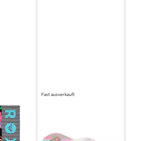
Fast ausverkauft
ROXY
ROX
Water
RG PEBBLES VII Zehentrenner
Tank
14,99 €
ab 5
UVP
20,00 €
nur bis Dienstag
-60
-25%
gen bei dir
liefe
lieferbar - in 1-2 Werktagen bei dir