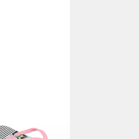
Y
VIVA STAMP Zehentrenner
6,99 €
UVP
20,00 €
rbar - in 1-2 Werktagen bei dir