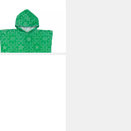
Y
poncho Rg Stay Magical Printed
9 €
UVP
45,00 €
%
rbar - in 9-11 Werktagen bei dir