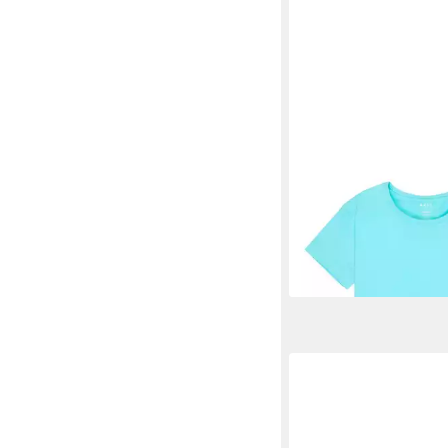
ROXY
T-Shirt Lilyregular Ni
ab 9,99 €
UVP
17,00 €
-41%
lieferbar - in 9-11 Werkta