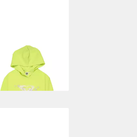
Y
cepullover Surf Feeling Terry
4,99 €
UVP
38,00 €
rbar - in 9-11 Werktagen bei dir