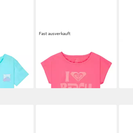
Fast ausverkauft
ROXY
ROX
ght Vintage
T-Shirt Pura Playa
Flee
13,99 €
ab 1
UVP
25,00 €
-44%
-61%
gen bei dir
lieferbar - in 9-11 Werktagen bei dir
liefe