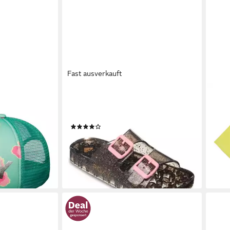
Fast ausverkauft
ROXY
ROX
oconut
RG KATTIE GLITTER Sandale
T-Shi
ab 6
Pantolette, Sommerschuh
(1)
-59
26,99 €
UVP
30,00 €
gen bei dir
liefe
-10%
lieferbar - in 1-2 Werktagen bei dir