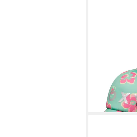
ROXY
Trucker Cap Honey C
17,99 €
UVP
23,00 €
-22%
lieferbar - in 9-11 Werkta