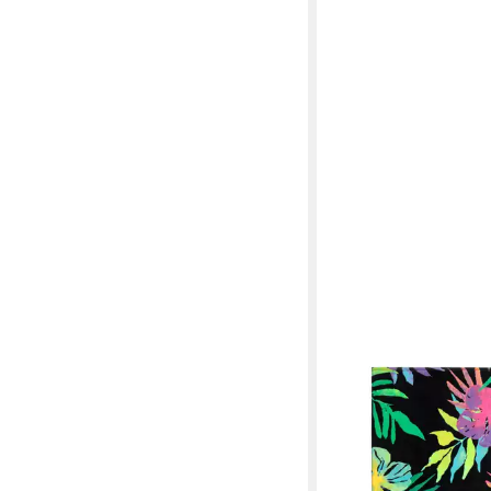
ROXY
Badeponcho Rg Cold 
27,99 €
UVP
35,00 €
-20%
lieferbar - in 9-11 Werkta