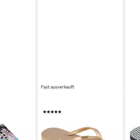
Fast ausverkauft
ROXY
ROX
D Badesandale
Viva Sandale
RG 
(1)
ab 1
er &
ab 11,99 €
UVP
13,99 €
-15%
-14%
liefe
lieferbar - in 9-11 Werktagen bei dir
en bei dir