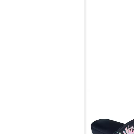
ROXY
RG SLIPPY II PRINTE
Badelatschen für Kind
Jugendliche
24,99 €
lieferbar - in 1-2 Werktag