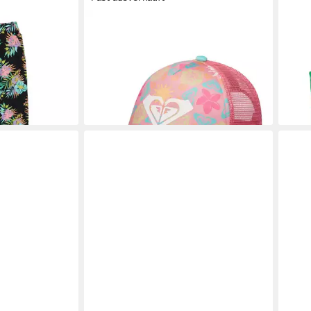
ROXY
ROX
ub
Trucker Cap Sweet Emotions
Bade
10,99 €
35,9
UVP
20,00 €
-45%
-20
gen bei dir
lieferbar - in 1-2 Werktagen bei dir
liefe