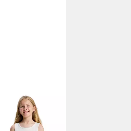
Y
top Miaregular
,99 €
UVP
15,00 €
%
rbar - in 9-11 Werktagen bei dir