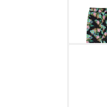
ROXY
Outdoorhose In Da Cl
ab 15,99 €
UVP
40,00 €
-60%
lieferbar - in 9-11 Werkta