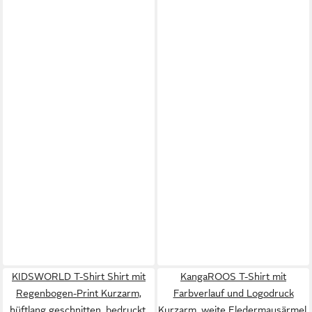
KIDSWORLD T-Shirt Shirt mit
KangaROOS T-Shirt mit
Regenbogen-Print Kurzarm,
Farbverlauf und Logodruck
hüftlang geschnitten, bedruckt,
Kurzarm, weite Fledermausärmel,