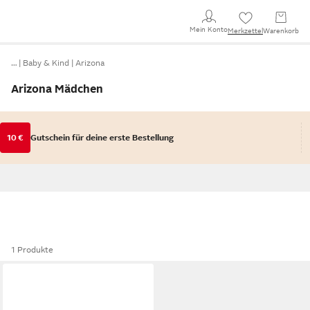
Mein Konto
Merkzettel
Warenkorb
…
Baby & Kind
Arizona
Arizona Mädchen
10 €
Gutschein für deine erste Bestellung
1 Produkte