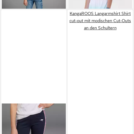
KangaROOS Langarmshirt Shirt
cut-out mit modischen Cut-Outs
an den Schultern
KANGAROOS
Leggings mit
aufgesetztem Band für
ab 21,99 €
Mädchen
UVP
26,99 €
-19%