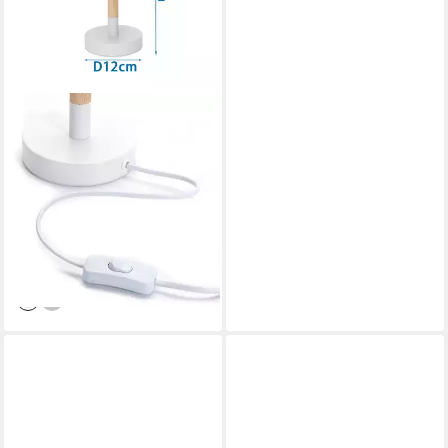
AIGOSTAR
Schreibtischlampe
Tischleuchte mit Grauem
Stoffschirm und Metallfuß mit
E14-Fassung
29,99 €
UVP
59,99 €
-50%
lieferbar - in 2-3 Werktagen bei dir