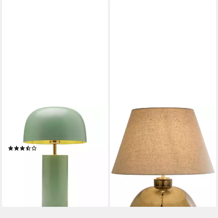
KARE DESIGN
SEARCHLIGHT
Tischleuchte Loungy, ohne
Tischleuchte Zenith 1Lt Table
Leuchtmittel
Lamp, Green Glass with
(6)
Natural Linen Shade,
69,90 €
Leuchtmittel wechselbar
lieferbar - in 5-6 Werktagen bei dir
134,99 €
UVP
160,00 €
-16%
lieferbar - in 6-8 Werktagen bei dir