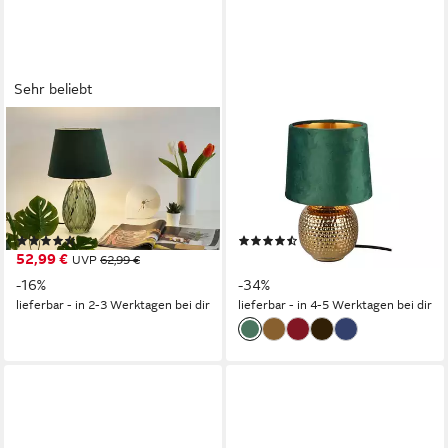
Sehr beliebt
PAULEEN
REALITY LEUCHTEN
Tischleuchte Crystal Velvet
LED Nachttischlampe,
max40W 230V, ohne
Dimmfunktion, LED
Leuchtmittel, E14, Grün, Glas,
wechselbar, Warmweiß, kleine
Samt
ausgefallen-e Samt
(52)
(42)
Lampenschirm dimmbar Grün
52,99 €
22,99 €
UVP
62,99 €
UVP
34,98 €
Gold-en, Höhe 26cm
-16%
-34%
lieferbar - in 2-3 Werktagen bei dir
lieferbar - in 4-5 Werktagen bei dir