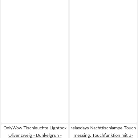
OnlyWow Tischleuchte Lightbox
relaxdays Nachttischlampe Touch
Olivenzweig - Dunkelgrün -
messing, Touchfunktion mit 3-