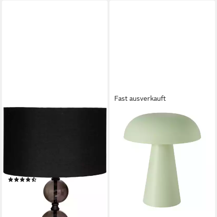
Fast ausverkauft
ATMOSPHERA CRÉATEUR
BOLTZE GRUPPE GMBH
D'INTÉRIEUR
LED Tischleuchte Boltze
Tischleuchte Tischleuchte
Tischleuchte Adelia hellgrün,
ALMA, H. 52 cm, schwarz,
2071027
Leuchte mit Dekofunktion,
8,93 €
ohne Leuchtmittel, Glamour
lieferbar - in 3-4 Werktagen bei dir
(14)
37,99 €
UVP
48,99 €
-22%
lieferbar - in 3-4 Werktagen bei dir