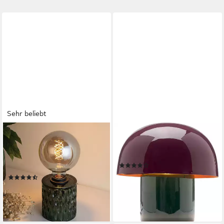
Sehr beliebt
PAULEEN
KARE DESIGN
Tischleuchte Crystal Magic,
Tischleuchte Mushroom, ohne
ohne Leuchtmittel, E27, Grün,
Leuchtmittel
(4)
Glas
59,90 €
(29)
lieferbar - in 5-6 Werktagen bei dir
23,00 €
UVP
28,49 €
-19%
lieferbar - in 2-3 Werktagen bei dir