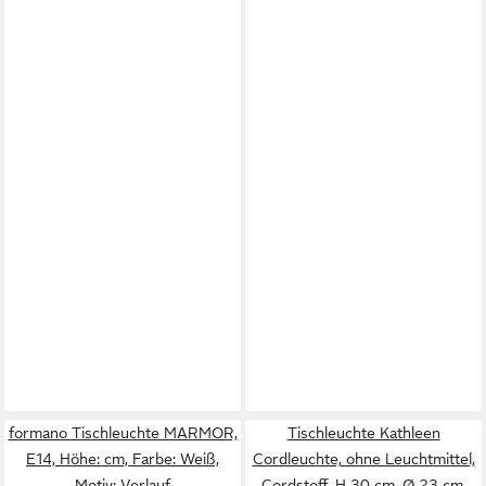
formano Tischleuchte MARMOR,
Tischleuchte Kathleen
E14, Höhe: cm, Farbe: Weiß,
Cordleuchte, ohne Leuchtmittel,
Motiv: Verlauf
Cordstoff, H 30 cm, Ø 23 cm,