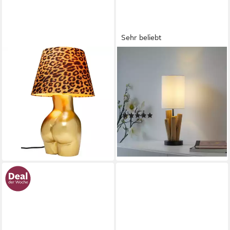
Sehr beliebt
KARE DESIGN
OTTO HOME
Tischleuchte Donna Leo, ohne
Tischleuchte Heddle,
Leuchtmittel
Leuchtmittel wechselbar, Holz
149,00 €
- Optik, Vintage Style,
lieferbar - in 5-6 Werktagen bei dir
Schnurschalter, Tischlampe
(68)
39,99 €
UVP
86,25 €
-54%
lieferbar - in 1-2 Werktagen bei dir