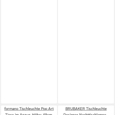
formano Tischleuchte Pop Art
BRUBAKER Tischleuchte
Tiere im Anzug, Höhe: 49cm,
Designer Nachttischlampe -