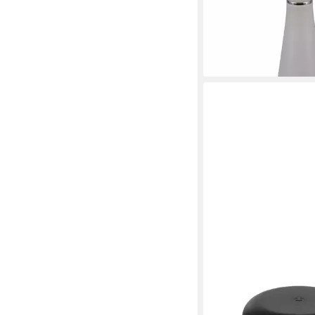
23,56 €
UVP
47,99 €
Lichtfarbe einstellbar
-51%
lieferbar - in 1-2 Werktag
BRILONER LEUCHTEN
LED Tischleuchte Tis