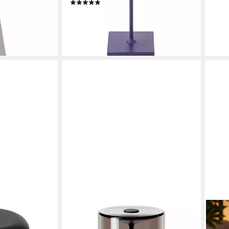
(1)
liefe
49,00 €
UVP
144,00 €
-66%
en bei dir
lieferbar - in 2-3 Werktagen bei dir
SIGOR
JUST
chlampe
LED Tischleuchte Akku-Glasleuchte
LED 