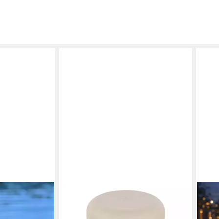
BRILONER LEUCHTEN
JUST
hte Oddny
LED Tischleuchte Tischlampe
Auße
 u. Akku,
kabellos Akku USB-C Touch dimmbar
Leuc