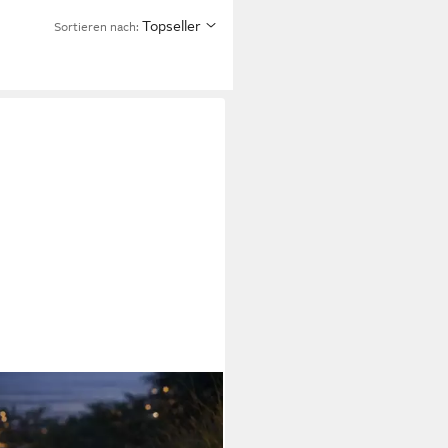
Topseller
Sortieren nach:
 LIGHT
n-Tischleuchte, LED-
htmittel fest verbaut,