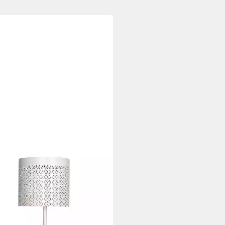
YDENS
Außen-Tischleuchte Maison,
fest integriert, Warmweiß,
leuchte
00 €
165,00 €
%