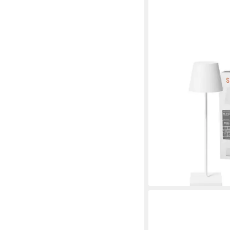
SIGOR
LED Tischleuchte Akku
Dimmbar, LED fest inte
Warmweiß
79,79 €
UVP
143,00 €
-44%
lieferbar - in 2-3 Werktag