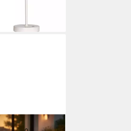
rbar - in 4-5 Werktagen bei dir
 LIGHT
Außen-Tischleuchte, LED-