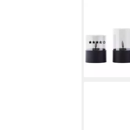
BRILLIANT
Außen-Tischleuchte B
Timerfunktion, LED fes
Extra-Warmweiß, LED
Set, Timer, Höhe 10/1
(23)
cm
ab 20,29 €
UVP
29,99 
-32%
lieferbar - in 1-2 Werktag