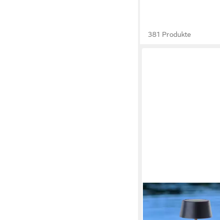
381 Produkte
OTTO HOME
LED Außen-Tischleuc
Tischleuchte mit Solar