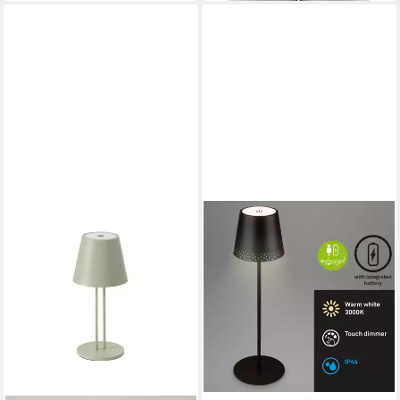
Kaltweiß, Warmweiß,
Solarbetrieb, Akkubetrieb,
CCT, Berührungssensor,
Akkutischleuchte