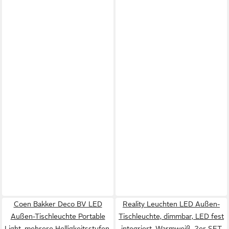
Coen Bakker Deco BV LED
Reality Leuchten LED Außen-
Außen-Tischleuchte Portable
Tischleuchte, dimmbar, LED fest
Light, mehrere Helligkeitsstufen,
integriert, Warmweiß, 2er SET