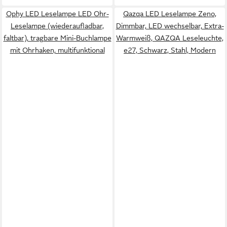
Ophy LED Leselampe LED Ohr-
Qazqa LED Leselampe Zeno,
Leselampe (wiederaufladbar,
Dimmbar, LED wechselbar, Extra-
faltbar), tragbare Mini-Buchlampe
Warmweiß, QAZQA Lese­leuchte,
mit Ohrhaken, multifunktional
e27, Schwarz, Stahl, Modern