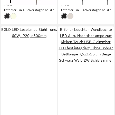
-52%
Kopfteil Sofa
-22%
lieferbar - in 4-5 Werktagen bei dir
lieferbar - in 3-4 Werktagen bei dir
EGLO LED Leselampe Stahl, rund,
Briloner Leuchten Wandleuchte
60W, IP20, ø300mm
LED Akku Nachttischlampe zum
Kleben Touch USB-C dimmbar,
LED fest integriert, Ohne Bohren
Bettlampe 7,5x3x56 cm Beige
Schwarz Weiß 2W Schlafzimmer