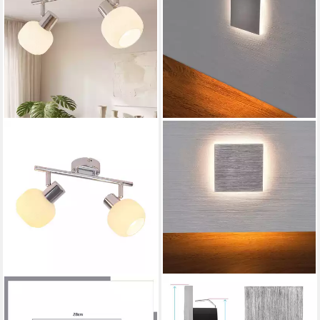
ZMH
MAXKOMFORT
Deckenstrahler 2/3/4
LED Wandstrahler
Flammig E14 Glas
Treppenbeleuchtung LED