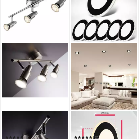
IMPTS
B.K.LICHT
LED Deckenspots
LED Einbaustrahler LED
Deckenstrahler
Einbaustrahler schwarz matt
Deckenleuchte 1/2/3/4/6-
Nachtlicht - BKL1622
(6)
(2)