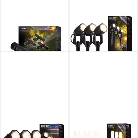
BRILONER LEUCHTEN
BRILONER LEUCHTEN
Gartenstrahler 3910035
Gartenstrahler 3927035
ab 12,95 €
74,95 €
89,95 €
in 4-5 Werktagen bei dir
-17%
in 4-5 Werktagen bei dir
BRILONER LEUCHTEN
BRILONER LEUCHTEN
Gartenstrahler 3919035
Gartenstrahler 3926032