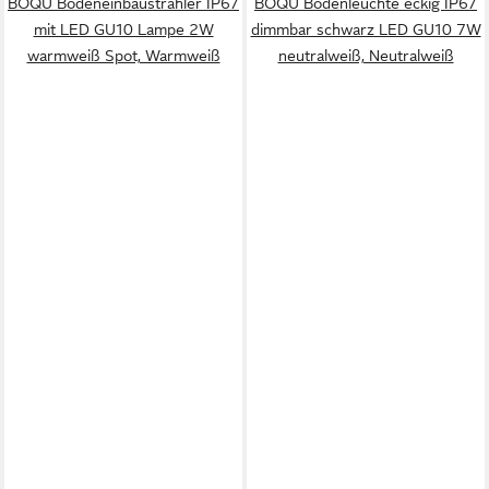
BOQU Bodeneinbaustrahler IP67
BOQU Bodenleuchte eckig IP67
mit LED GU10 Lampe 2W
dimmbar schwarz LED GU10 7W
warmweiß Spot, Warmweiß
neutralweiß, Neutralweiß