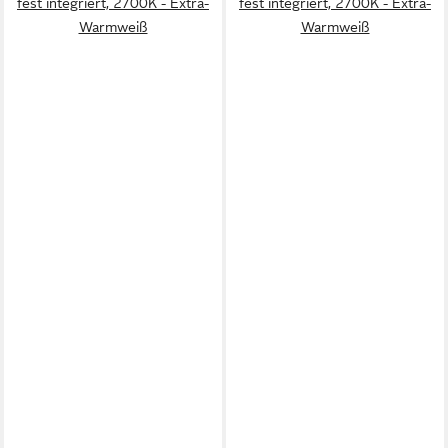
fest integriert, 2700K - Extra-
fest integriert, 2700K - Extra-
Warmweiß
Warmweiß