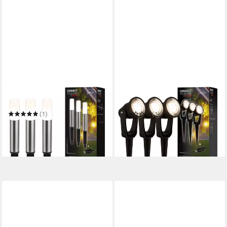
BRILONER LEUCHTEN
BRILONER LEUCHTEN
Gartenstrahler 3925032
Gartenstrahler 3918035
(1)
(1)
39,95 €
59,95 €
47,95 €
72,95 €
-17%
-18%
in 4-5 Werktagen bei dir
in 4-5 Werktagen bei dir