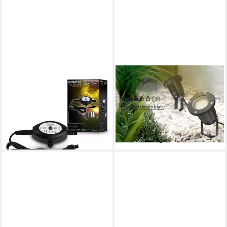
BRILONER LEUCHTEN
TRANGO
Gartenstrahler 3921015
LED Gartenstrahler
24,95 €
29,95 €
(3)
Produktdatenblatt
-17%
ab 9,99 €
UVP
35,99 €
in 4-5 Werktagen bei dir
-72%
in 4-5 Werktagen bei dir