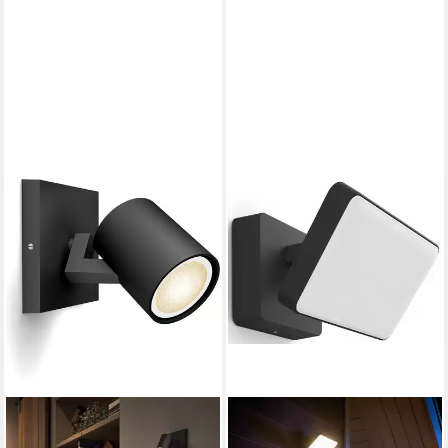
Home, Timerfunktion,
Weckerfunktion, dimmbar
über Fernbedienung, mehrere
Helligkeitsstufen, LED
wechselbar, warmweiß -
kaltweiß, App- &
Sprachsteuerung, Smart
Home fähig, Weißtöne, inkl.
Dimmschalter