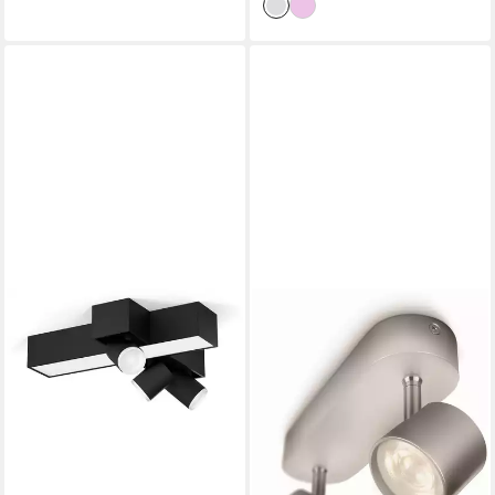
Nachtlichtfunktion, RGB,
Smart Home, Timerfunktion,
dimmbar über Fernbedienung,
erweiterbar, mehrere
Helligkeitsstufen, LED
wechselbar, RGB