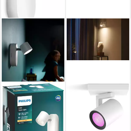
PHILIPS
PHILIPS HUE
LED Deckenspot myLiving
LED Deckenspot White &
Star Einzelspot, 500lm, LED
Color Ambiance Argenta Spot
fest integriert, Warmweiß
1-flammig 1 x 4.2W, LED
33,06 €
wechselbar, Farbwechsler
lieferbar - in 1-2 Werktagen bei dir
99,99 €
lieferbar - in 3-4 Werktagen bei dir