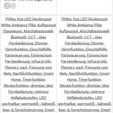
einstellbar, Memoryfunktion,
Nachtlichtfunktion, RGB,
Smart Home, Timerfunktion,
Philips Hue LED Deckenspot
Philips Hue LED Deckenspot
dimmbar über Fernbedienung,
White Ambiance Pillar Aufbauspot
White Ambiance Pillar
erweiterbar, mehrere
Doppelspot, Abschaltautomatik,
Aufbauspot, Abschaltautomatik,
Helligkeitsstufen, LED
Bluetooth, CCT - über
Bluetooth, CCT - über
wechselbar, RGB
Fernbedienung, Dimmer,
Fernbedienung, Dimmer,
Dimmfunktion, Einschlafhilfe,
Dimmfunktion, Einschlafhilfe,
Farbsteuerung, Farbwechsel,
Farbsteuerung, Farbwechsel,
Fernbedienung, Infrarot inkl.,
Fernbedienung, Infrarot inkl.,
Memory, nach Trennung vom
Memory, nach Trennung vom
Netz, Nachtlichtfunktion, Smart
Netz, Nachtlichtfunktion, Smart
Home, Timerfunktion,
Home, Timerfunktion,
Weckerfunktion, dimmbar über
Weckerfunktion, dimmbar über
Fernbedienung, mehrere
Fernbedienung, mehrere
Helligkeitsstufen, LED
Helligkeitsstufen, LED
wechselbar, warmweiß - kaltweiß,
wechselbar, warmweiß - kaltweiß,
App- & Sprachsteuerung, Smart
App- & Sprachsteuerung, Smart