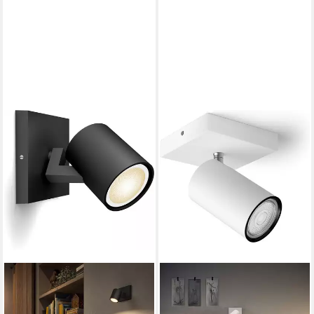
Helligkeitsstufen, LED
erweiterbar, getrennt
wechselbar, Farbwechsler,
schaltbar, mehrere
RGB, warmweiß - kaltweiß,
Helligkeitsstufen, LED fest
Steuerbar per App und
integriert, RGB, 1000–
Stimme, Smart Home fähig,
20000K, auf 0,2% dimmbar,
Farbfähig und Weißtöne
App‑ & Sprachsteuerung