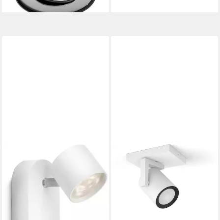
Netz, Nachtlichtfunktion,
Smart Home, Timerfunktion,
Weckerfunktion, dimmbar
über Fernbedienung, mehrere
Helligkeitsstufen, LED
wechselbar, warmweiß -
kaltweiß, Steuerbar per App
und Stimme, Smart Home
fähig, versch. Weißtöne