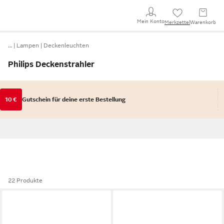
Mein Konto
Merkzettel
Warenkorb
…
Lampen
Deckenleuchten
Philips Deckenstrahler
10 €
Gutschein für deine erste Bestellung
22 Produkte