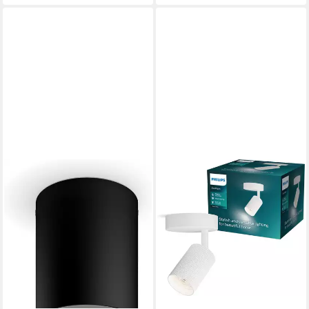
Weckerfunktion, dimmbar
über Fernbedienung, mehrere
Helligkeitsstufen, LED
wechselbar, Farbwechsler,
RGB, warmweiß - kaltweiß,
Steuerbar per App und
Stimme, Smart Home fähig,
Farbfähig und Weißtöne