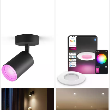
Helligkeitsstufen, LED fest
Helligkeitsstufen, LED fest
integriert, RGB, Erweiterung
integriert, RGB, Erweiterung
für Niedervolt-System für
für Niedervolt-System für
Outdoor ohne Netzteil
Outdoor ohne Netzteil