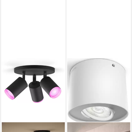
Weckerfunktion, dimmbar
dimmbar über Fernbedienung,
über Fernbedienung, mehrere
erweiterbar, mehrere
Helligkeitsstufen, LED
Helligkeitsstufen, LED fest
wechselbar, warmweiß -
integriert, RGB, Outdoor
kaltweiß, Steuerbar per App
und Stimme, Smart Home
fähig, Weißtöne einstellbar