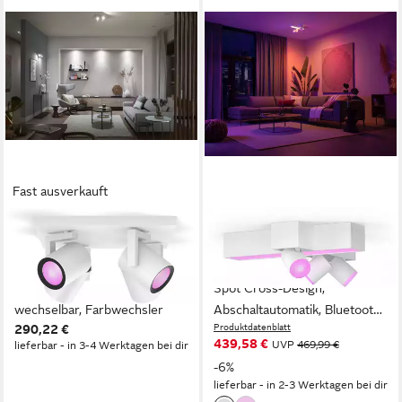
Fast ausverkauft
PHILIPS HUE
PHILIPS HUE
LED Deckenspot White &
LED Deckenspot White &
Color Ambiance Argenta Spot
Color Ambiance Centris 3er
4-flammig 4 x 4.2W, LED
Spot Cross-Design,
wechselbar, Farbwechsler
Abschaltautomatik, Bluetooth,
290,22 €
Produktdatenblatt
CCT - über Fernbedienung,
439,58 €
UVP
469,99 €
lieferbar - in 3-4 Werktagen bei dir
Dimmfunktion, Farbsteuerung,
-6%
Farbwechsel, Leuchtdauer
lieferbar - in 2-3 Werktagen bei dir
einstellbar, Memoryfunktion,